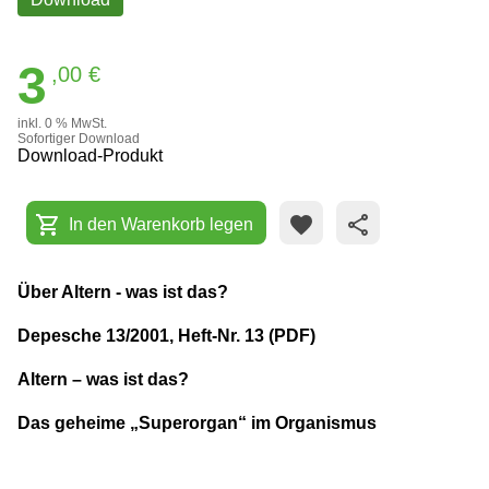
3
,00 €
inkl. 0 % MwSt.
Sofortiger Download
Download-Produkt
shopping_cart
favorite
share
In den Warenkorb legen
Über Altern - was ist das?
Depesche 13/2001, Heft-Nr. 13 (PDF)
Altern – was ist das?
Das geheime „Superorgan“ im Organismus