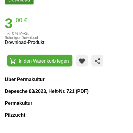
3
,00 €
inkl. 0 % MwSt.
Sofortiger Download
Download-Produkt
shopping_cart
favorite
share
In den Warenkorb legen
Über Permakultur
Depesche 03/2023, Heft-Nr. 721 (PDF)
Permakultur
Pilzzucht