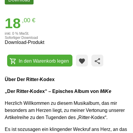
18
,00 €
inkl. 0 % MwSt.
Sofortiger Download
Download-Produkt
shopping_cart
favorite
share
In den Warenkorb legen
Über Der Ritter-Kodex
„Der Ritter-Kodex“ – Episches Album von
MiKe
Herzlich Willkommen zu diesem Musikalbum, das mir
besonders am Herzen liegt, zu meiner Vertonung unserer
Artikelreihe zu den Tugenden des „Ritter-Kodex“.
Es ist sozusagen ein klingender Weckruf ans Herz, an das