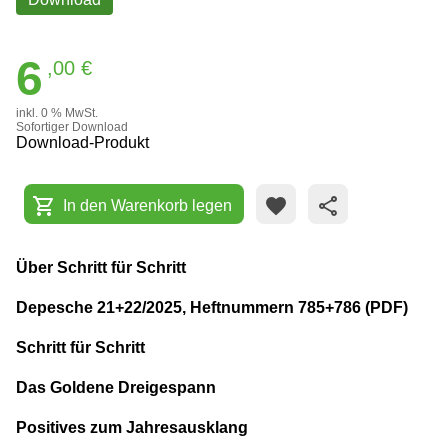
6
,00 €
inkl. 0 % MwSt.
Sofortiger Download
Download-Produkt
shopping_cart
favorite
share
In den Warenkorb legen
Über Schritt für Schritt
Depesche 21+22/2025, Heftnummern 785+786 (PDF)
Schritt für Schritt
Das Goldene Dreigespann
Positives zum Jahresausklang