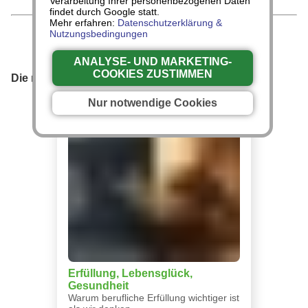
Verarbeitung Ihrer personenbezogenen Daten
findet durch Google statt.
Mehr erfahren:
Datenschutzerklärung &
Nutzungsbedingungen
ANALYSE- UND MARKETING-
COOKIES ZUSTIMMEN
Die neusten Beiträge von diesem Autor:
Nur notwendige Cookies
Erfüllung, Lebensglück,
Gesundheit
Warum berufliche Erfüllung wichtiger ist