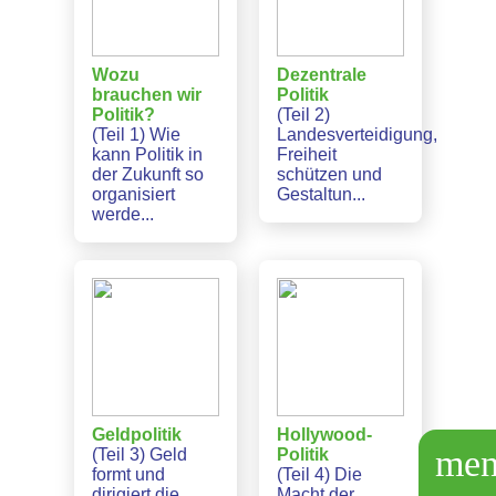
Wozu
Dezentrale
brauchen wir
Politik
Politik?
(Teil 2)
(Teil 1) Wie
Landesverteidigung,
kann Politik in
Freiheit
der Zukunft so
schützen und
organisiert
Gestaltun...
werde...
Geldpolitik
Hollywood-
me
(Teil 3) Geld
Politik
formt und
(Teil 4) Die
dirigiert die
Macht der