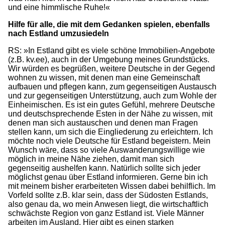
und eine himmlische Ruhe!«
Hilfe für alle, die mit dem Gedanken spielen, ebenfalls
nach Estland umzusiedeln
RS: »In Estland gibt es viele schöne Immobilien-Angebote
(z.B. kv.ee), auch in der Umgebung meines Grundstücks.
Wir würden es begrüßen, weitere Deutsche in der Gegend
wohnen zu wissen, mit denen man eine Gemeinschaft
aufbauen und pflegen kann, zum gegenseitigen Austausch
und zur gegenseitigen Unterstützung, auch zum Wohle der
Einheimischen. Es ist ein gutes Gefühl, mehrere Deutsche
und deutschsprechende Esten in der Nähe zu wissen, mit
denen man sich austauschen und denen man Fragen
stellen kann, um sich die Eingliederung zu erleichtern. Ich
möchte noch viele Deutsche für Estland begeistern. Mein
Wunsch wäre, dass so viele Auswanderungswillige wie
möglich in meine Nähe ziehen, damit man sich
gegenseitig aushelfen kann. Natürlich sollte sich jeder
möglichst genau über Estland informieren. Gerne bin ich
mit meinem bisher erarbeiteten Wissen dabei behilflich. Im
Vorfeld sollte z.B. klar sein, dass der Südosten Estlands,
also genau da, wo mein Anwesen liegt, die wirtschaftlich
schwächste Region von ganz Estland ist. Viele Männer
arbeiten im Ausland. Hier gibt es einen starken