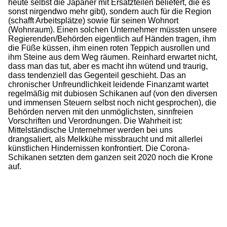
heute selbst die Japaner mit Ersatzteilen beliefert, die es
sonst nirgendwo mehr gibt), sondern auch für die Region
(schafft Arbeitsplätze) sowie für seinen Wohnort
(Wohnraum). Einen solchen Unternehmer müssten unsere
Regierenden/Behörden eigentlich auf Händen tragen, ihm
die Füße küssen, ihm einen roten Teppich ausrollen und
ihm Steine aus dem Weg räumen. Reinhard erwartet nicht,
dass man das tut, aber es macht ihn wütend und traurig,
dass tendenziell das Gegenteil geschieht. Das an
chronischer Unfreundlichkeit leidende Finanzamt wartet
regelmäßig mit dubiosen Schikanen auf (von den diversen
und immensen Steuern selbst noch nicht gesprochen), die
Behörden nerven mit den unmöglichsten, sinnfreien
Vorschriften und Verordnungen. Die Wahrheit ist:
Mittelständische Unternehmer werden bei uns
drangsaliert, als Melkkühe missbraucht und mit allerlei
künstlichen Hindernissen konfrontiert. Die Corona-
Schikanen setzten dem ganzen seit 2020 noch die Krone
auf.