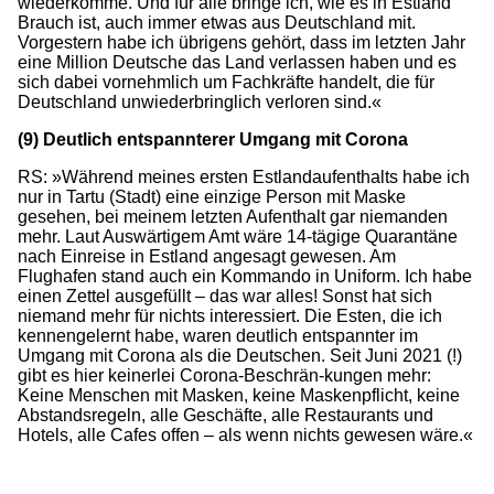
wiederkomme. Und für alle bringe ich, wie es in Estland
Brauch ist, auch immer etwas aus Deutschland mit.
Vorgestern habe ich übrigens gehört, dass im letzten Jahr
eine Million Deutsche das Land verlassen haben und es
sich dabei vornehmlich um Fachkräfte handelt, die für
Deutschland unwiederbringlich verloren sind.«
(9) Deutlich entspannterer Umgang mit Corona
RS: »Während meines ersten Estlandaufenthalts habe ich
nur in Tartu (Stadt) eine einzige Person mit Maske
gesehen, bei meinem letzten Aufenthalt gar niemanden
mehr. Laut Auswärtigem Amt wäre 14-tägige Quarantäne
nach Einreise in Estland angesagt gewesen. Am
Flughafen stand auch ein Kommando in Uniform. Ich habe
einen Zettel ausgefüllt – das war alles! Sonst hat sich
niemand mehr für nichts interessiert. Die Esten, die ich
kennengelernt habe, waren deutlich entspannter im
Umgang mit Corona als die Deutschen. Seit Juni 2021 (!)
gibt es hier keinerlei Corona-Beschrän-kungen mehr:
Keine Menschen mit Masken, keine Maskenpflicht, keine
Abstandsregeln, alle Geschäfte, alle Restaurants und
Hotels, alle Cafes offen – als wenn nichts gewesen wäre.«