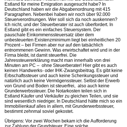
Estland für meine Emigration ausgesucht habe? In
Deutschland haben wir die Abgabenordnung mit 415
Paragraphen. Nebenbei haben wir noch über 92.000
Steuerverordnungen. Wer soll sich da noch auskennen?
Ich nicht, und der Steuerberater ist auch überfordert. In
Estland gibt es ein einfaches Steuersystem. Der
pauschale Einkommenssteuersatz über dem
unbesteuerten Existenzminimum liegt bei einheitlichen 20
Prozent – bei Firmen aber nur auf den tatsächlich
entnommenen Gewinn. Was erwirtschaftet wird und in der
Firma bleibt, ist damit steuerfrei. Die
Jahressteuererklärung macht man innerhalb von drei
Minuten am PC – ohne Steuerberater! Hier gibt es auch
keinen Handwerks- oder IHK-Zwangsbeitrag. Es gibt keine
Erbschaftssteuer und auch keine Schenkungssteuer und
natürlich auch keine Vermögenssteuer. Selbst der Erwerb
von Grund und Boden ist steuerfrei, also auch keine
Grunderwerbssteuer. Die Notarkosten teilen sich in
Estland Käufer und Verkäufer zu gleichen Teilen, und sie
sind wesentlich niedriger. In Deutschland hätte mich so ein
Immobilienkauf alles in allem, mit Grunderwerbssteuer,
bestimmt zehnmal soviel gekostet.
Übrigens: Vor zwei Wochen bekam ich die Aufforderung
zur Zahlung der Grundsteuer. Eine solche