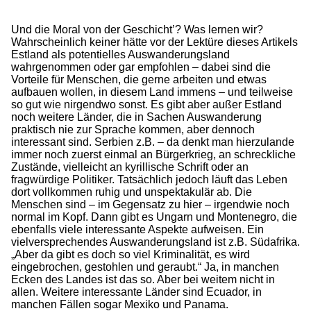
Und die Moral von der Geschicht’? Was lernen wir?
Wahrscheinlich keiner hätte vor der Lektüre dieses Artikels
Estland als potentielles Auswanderungsland
wahrgenommen oder gar empfohlen – dabei sind die
Vorteile für Menschen, die gerne arbeiten und etwas
aufbauen wollen, in diesem Land immens – und teilweise
so gut wie nirgendwo sonst. Es gibt aber außer Estland
noch weitere Länder, die in Sachen Auswanderung
praktisch nie zur Sprache kommen, aber dennoch
interessant sind. Serbien z.B. – da denkt man hierzulande
immer noch zuerst einmal an Bürgerkrieg, an schreckliche
Zustände, vielleicht an kyrillische Schrift oder an
fragwürdige Politiker. Tatsächlich jedoch läuft das Leben
dort vollkommen ruhig und unspektakulär ab. Die
Menschen sind – im Gegensatz zu hier – irgendwie noch
normal im Kopf. Dann gibt es Ungarn und Montenegro, die
ebenfalls viele interessante Aspekte aufweisen. Ein
vielversprechendes Auswanderungsland ist z.B. Südafrika.
„Aber da gibt es doch so viel Kriminalität, es wird
eingebrochen, gestohlen und geraubt.“ Ja, in manchen
Ecken des Landes ist das so. Aber bei weitem nicht in
allen. Weitere interessante Länder sind Ecuador, in
manchen Fällen sogar Mexiko und Panama.