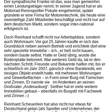
Der sympathische Franke ist das, was man gemeinhin
einen Leistungsträger nennt. In seiner Jugend hat er als
Motorrad-Rennsportler Pokale eingeheimst, später
gründete er eine Firma für Motorentechnik, die heute eine
zweistellige Zahl Mitarbeiter beschäftigt und nicht nur auf
dem deutschen Markt, sondern sogar inter-national
erfolgreich ist.
Doch Reinhard schafft nicht nur Arbeitsplätze, sondern
auch Wohnraum: Vor gut 25 Jahren kaufte er sich das
Grundstück neben seinem Betrieb und errichtete dort eine
sehr spezielle Immobilie – d.h., er ließ nicht bauen,
sondern baute selbst. Hatte er Geld übrig, wurde die
Bodenplatte betoniert. War weiteres Geld da, tat er den
nächsten Schritt. Freunde und Bekannte halfen mit, bis er
schließlich im Jahr 2007, gänzlich ohne Bankkredit, ein
riesiges Objekt erstellt hatte, mit mehreren Wohnungen
und Gewerbeflächen – in Form einer Burg mit Türmchen
und Zinnen. Er nannte sie im Andenken an seinen
Großvater „Andreasburg“. Seither hat er viele weitere
Immobilien gebaut – ebenfalls im Burgstil mit Fachwerk
und Zinnen :-)
Reinhard Scheuerlein hat also nicht nur etwas für
Deutschland getan (als Sportler und Unternehmer, der