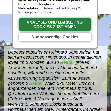
Verarbeitung Ihrer personenbezogenen Daten
findet durch Google statt.
Mehr erfahren:
Datenschutzerklärung &
Nutzungsbedingungen
ANALYSE- UND MARKETING-
COOKIES ZUSTIMMEN
Nur notwendige Cookies
Depeschenbezieher Reinhard Scheuerlein hat
sich im estnischen Hinterland, in der ländlichen
Idylle im Südosten, ein 16
Hektar
großes
Anwesen gekauft, das er aktuell ausbaut und
erweitert, während er seine dauerhafte
Auswanderung organisiert. Zum Anwesen
gehören 5
Hektar
Wald, 270 Meter Ufer am
angrenzenden See, ein Wohnhaus mit 300
Quadratmetern Wohnfläche und fünf Zimmern
(Foto) sowie 6 Nebengebäude – Stall,
Werkstatt, Scheune, Blockhaussauna,
Holzhäuschen am See, Wintergarten. Im Artikel