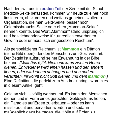
Nachdem wir uns im
ersten Teil
der Serie mit der Schul-
Medizin-Sekte befassten, kommen wir heute zu einer noch
finstereren, obskureren und weitaus geheimnisvolleren
Organisation, die man Geld-Sekte, besser noch
Geldmissbrauchs-Sekte oder eben „Mammon-Sekte“
nennen könnte. Das Wort „Mammon“ stand ursprünglich
und bezeichnenderweise für „unredlich erworbenen
Gewinn oder unmoralisch eingesetzten Reichtum“.
Als personifizierter Reichtum ist
Mammon
ein Dämon
(siehe Bild oben), der den Menschen zum Geiz verführt.
Der Begriff ist aufgrund seiner Erwähnung in der Bibel
bekannt
(Matthäus 6,24: Niemand kann zweien Herren
dienen. Entweder er wird einen hassen und den andern
lieben, oder wird einem anhangen und den andern
verachten. Ihr könnt nicht Gott dienen und dem
Mammon
.)
Eine Definition, die perfekt zum Ausdruck bringt, worum es
in diesem Artikel geht.
Geld an sich ist völlig wertneutral. Es kann den Menschen
dienen und in Form eines gerechten Geldsystems helfen,
ein Paradies auf Erden zu erbauen – oder es kann
missbraucht und pervertiert werden und sodann
maßgeblich dazu beitragen, die Hölle auf Erden zu