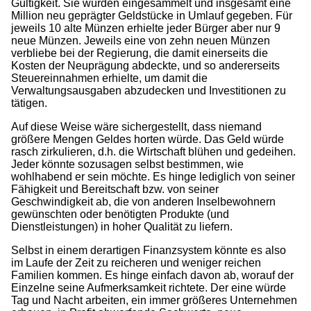
Gültigkeit. Sie würden eingesammelt und insgesamt eine
Million neu geprägter Geldstücke in Umlauf gegeben. Für
jeweils 10 alte Münzen erhielte jeder Bürger aber nur 9
neue Münzen. Jeweils eine von zehn neuen Münzen
verbliebe bei der Regierung, die damit einerseits die
Kosten der Neuprägung abdeckte, und so andererseits
Steuereinnahmen erhielte, um damit die
Verwaltungsausgaben abzudecken und Investitionen zu
tätigen.
Auf diese Weise wäre sichergestellt, dass niemand
größere Mengen Geldes horten würde. Das Geld würde
rasch zirkulieren, d.h. die Wirtschaft blühen und gedeihen.
Jeder könnte sozusagen selbst bestimmen, wie
wohlhabend er sein möchte. Es hinge lediglich von seiner
Fähigkeit und Bereitschaft bzw. von seiner
Geschwindigkeit ab, die von anderen Inselbewohnern
gewünschten oder benötigten Produkte (und
Dienstleistungen) in hoher Qualität zu liefern.
Selbst in einem derartigen Finanzsystem könnte es also
im Laufe der Zeit zu reicheren und weniger reichen
Familien kommen. Es hinge einfach davon ab, worauf der
Einzelne seine Aufmerksamkeit richtete. Der eine würde
Tag und Nacht arbeiten, ein immer größeres Unternehmen