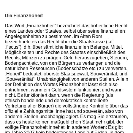
Die Finanzhoheit
Das Wort „Finanzhoheit“ bezeichnet das hoheitliche Recht
eines Landes oder Staates, selbst über seine finanziellen
Angelegenheiten zu bestimmen. Im Alten Rom
bezeichnete es das Recht über die Staatskasse (lat.
„fiscus“), d.h. über sämtliche finanziellen Belange, Mittel,
Möglichkeiten und Rechte des Staates einschließlich des
Rechts, Münzen zu prägen, Geld herauszugeben, Steuern,
Bodenpacht etc. von den Bürgern zu verlangen und die
natürlichen Ressourcen (Bodenschätze etc.) zu verwerten.
„Hoheit“ bedeutet: oberste Staatsgewalt, Souveränität; und
„Souveränität“: Unabhängigkeit von anderen Stellen. Allein
der Definition des Wortes Finanzhoheit lässt sich also
entnehmen, wann ein Geldsystem funktioniert und wann
nicht. Es funktioniert dann, wenn die Regierung (als
ethisch handelnde und demokratisch kontrollierte
Vertretung aller Bürger) die vollständige Kontrolle über das
offizielle Zahlungsmittel inne hat und souverän, also von
anderen Stellen unabhängig agiert. Es mag Sie erstaunen,
dass es heute keinen maßgeblichen Staat mehr gibt, der
völlige Finanzhoheit innehat. In anderen Worten: Es gibt
im Jahre 2007 kein bedeutendes Land auf Erden, in dem