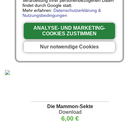
Verarbeitung Ihrer personenbezogenen Daten
findet durch Google statt.
Mehr erfahren:
Datenschutzerklärung &
Nutzungsbedingungen
Die größte Sekte (Teil 2)
ANALYSE- UND MARKETING-
COOKIES ZUSTIMMEN
Nur notwendige Cookies
Die Mammon-Sekte
Download
6,00 €