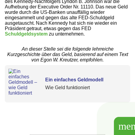
des Kennedy-Nachfolgers Lyndon B. Johnson war die
Aufhebung der Executive Order Nr. 11110. Das neue Geld
wurde durch die US-Banken unauffällig wieder
eingesammelt und gegen das alte FED-Schuldgeld
ausgetauscht. Nach Kennedy hat sich nie wieder ein
Präsident getraut, etwas gegen das FED
Schuldgeldsystem
zu unternehmen.
An dieser Stelle sei die folgende lehrreiche
Kurzgeschichte über das Geld, basierend auf einem Text
von Egon W. Kreutzer, empfohlen.
Ein einfaches Geldmodell
Wie Geld funktioniert
me