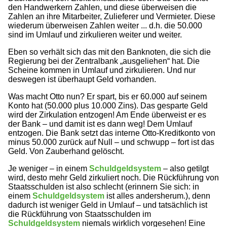
den Handwerkern Zahlen, und diese überweisen die
Zahlen an ihre Mitarbeiter, Zulieferer und Vermieter. Diese
wiederum überweisen Zahlen weiter ... d.h. die 50.000
sind im Umlauf und zirkulieren weiter und weiter.
Eben so verhält sich das mit den Banknoten, die sich die
Regierung bei der Zentralbank „ausgeliehen“ hat. Die
Scheine kommen in Umlauf und zirkulieren. Und nur
deswegen ist überhaupt Geld vorhanden.
Was macht Otto nun? Er spart, bis er 60.000 auf seinem
Konto hat (50.000 plus 10.000 Zins). Das gesparte Geld
wird der Zirkulation entzogen! Am Ende überweist er es
der Bank – und damit ist es dann weg! Dem Umlauf
entzogen. Die Bank setzt das interne Otto-Kreditkonto von
minus 50.000 zurück auf Null – und schwupp – fort ist das
Geld. Von Zauberhand gelöscht.
Je weniger – in einem
Schuldgeldsystem
– also getilgt
wird, desto mehr Geld zirkuliert noch. Die Rückführung von
Staatsschulden ist also schlecht (erinnern Sie sich: in
einem
Schuldgeldsystem
ist alles andersherum.), denn
dadurch ist weniger Geld in Umlauf – und tatsächlich ist
die Rückführung von Staatsschulden im
Schuldgeldsystem
niemals wirklich vorgesehen! Eine