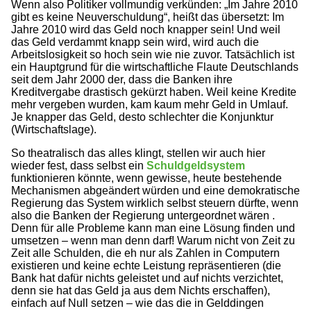
Wenn also Politiker vollmundig verkünden: „Im Jahre 2010
gibt es keine Neuverschuldung“, heißt das übersetzt: Im
Jahre 2010 wird das Geld noch knapper sein! Und weil
das Geld verdammt knapp sein wird, wird auch die
Arbeitslosigkeit so hoch sein wie nie zuvor. Tatsächlich ist
ein Hauptgrund für die wirtschaftliche Flaute Deutschlands
seit dem Jahr 2000 der, dass die Banken ihre
Kreditvergabe drastisch gekürzt haben. Weil keine Kredite
mehr vergeben wurden, kam kaum mehr Geld in Umlauf.
Je knapper das Geld, desto schlechter die Konjunktur
(Wirtschaftslage).
So theatralisch das alles klingt, stellen wir auch hier
wieder fest, dass selbst ein
Schuldgeldsystem
funktionieren könnte, wenn gewisse, heute bestehende
Mechanismen abgeändert würden und eine demokratische
Regierung das System wirklich selbst steuern dürfte, wenn
also die Banken der Regierung untergeordnet wären .
Denn für alle Probleme kann man eine Lösung finden und
umsetzen – wenn man denn darf! Warum nicht von Zeit zu
Zeit alle Schulden, die eh nur als Zahlen in Computern
existieren und keine echte Leistung repräsentieren (die
Bank hat dafür nichts geleistet und auf nichts verzichtet,
denn sie hat das Geld ja aus dem Nichts erschaffen),
einfach auf Null setzen – wie das die in Gelddingen