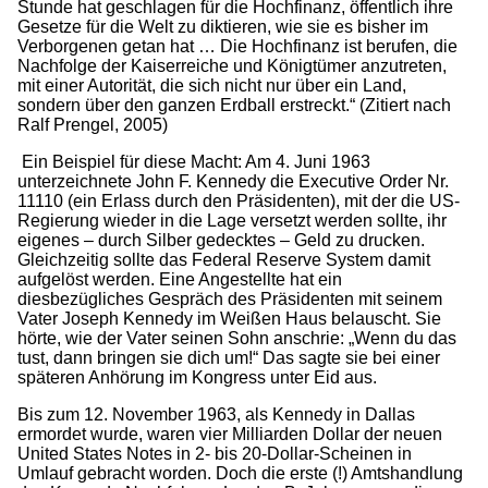
Stunde hat geschlagen für die Hochfinanz, öffentlich ihre
Gesetze für die Welt zu diktieren, wie sie es bisher im
Verborgenen getan hat … Die Hochfinanz ist berufen, die
Nachfolge der Kaiserreiche und Königtümer anzutreten,
mit einer Autorität, die sich nicht nur über ein Land,
sondern über den ganzen Erdball erstreckt.“ (Zitiert nach
Ralf Prengel, 2005)
Ein Beispiel für diese Macht: Am 4. Juni 1963
unterzeichnete John F. Kennedy die Executive Order Nr.
11110 (ein Erlass durch den Präsidenten), mit der die US-
Regierung wieder in die Lage versetzt werden sollte, ihr
eigenes – durch Silber gedecktes – Geld zu drucken.
Gleichzeitig sollte das Federal Reserve System damit
aufgelöst werden. Eine Angestellte hat ein
diesbezügliches Gespräch des Präsidenten mit seinem
Vater Joseph Kennedy im Weißen Haus belauscht. Sie
hörte, wie der Vater seinen Sohn anschrie: „Wenn du das
tust, dann bringen sie dich um!“ Das sagte sie bei einer
späteren Anhörung im Kongress unter Eid aus.
Bis zum 12. November 1963, als Kennedy in Dallas
ermordet wurde, waren vier Milliarden Dollar der neuen
United States Notes in 2- bis 20-Dollar-Scheinen in
Umlauf gebracht worden. Doch die erste (!) Amtshandlung