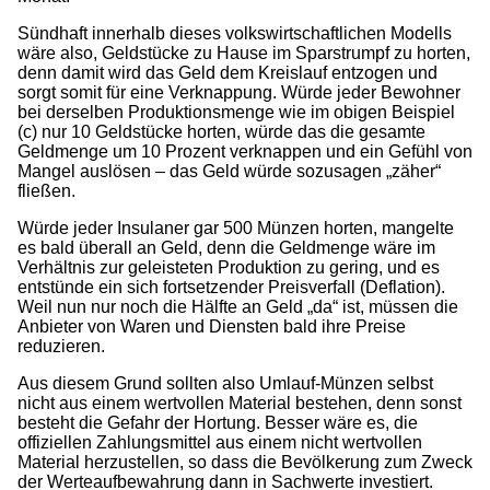
Sündhaft innerhalb dieses volkswirtschaftlichen Modells
wäre also, Geldstücke zu Hause im Sparstrumpf zu horten,
denn damit wird das Geld dem Kreislauf entzogen und
sorgt somit für eine Verknappung. Würde jeder Bewohner
bei derselben Produktionsmenge wie im obigen Beispiel
(c) nur 10 Geldstücke horten, würde das die gesamte
Geldmenge um 10 Prozent verknappen und ein Gefühl von
Mangel auslösen – das Geld würde sozusagen „zäher“
fließen.
Würde jeder Insulaner gar 500 Münzen horten, mangelte
es bald überall an Geld, denn die Geldmenge wäre im
Verhältnis zur geleisteten Produktion zu gering, und es
entstünde ein sich fortsetzender Preisverfall (Deflation).
Weil nun nur noch die Hälfte an Geld „da“ ist, müssen die
Anbieter von Waren und Diensten bald ihre Preise
reduzieren.
Aus diesem Grund sollten also Umlauf-Münzen selbst
nicht aus einem wertvollen Material bestehen, denn sonst
besteht die Gefahr der Hortung. Besser wäre es, die
offiziellen Zahlungsmittel aus einem nicht wertvollen
Material herzustellen, so dass die Bevölkerung zum Zweck
der Werteaufbewahrung dann in Sachwerte investiert.