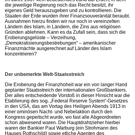
die jeweilige Regierung noch das Recht besitzt, ihr
eigenes Geld herauszugeben und zu kontrollieren. Die
Staaten der Erde wurden ihrer Finanzsouveränität beraubt.
Ausnahmen hierzu finden wir nur noch in vereinzelten
Ländern des Islam, in Ländern, die Zins aus religiösen
Gründen ablehnen. Kann es da Zufall sein, dass sich die
Eroberungsgelüste – Verzeihung,
„Demokratisierungsbestrebungen“ – amerikanischer
Finanzmächte ausgerechnet auf Länder des Islam
konzentrieren?
Der unbemerkte Welt-Staatsstreich
Die Eroberung der Finanzhoheit war ein von langer Hand
geplanter Staatsstreich der internationalen Großbankiers.
Der alles entscheidende Vorstoß in dieser Hinsicht war die
Etablierung des sog. „Federal Reserve System“-Gesetzes
in den USA, das am Vortag des Heiligen Abends 1913 in
einer ominösen Nacht- und Nebelaktion durch den
Kongress gepeitscht wurde, wo fast alle Abgeordneten
schon abwesend waren. Die Hauptdrahtzieher hierbei
waren der Bankier Paul Warburg (ein Strohmann des
Hauses Rothschild) sowie etliche Agenten des