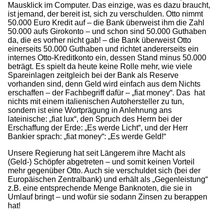
Mausklick im Computer. Das einzige, was es dazu braucht,
ist jemand, der bereit ist, sich zu verschulden. Otto nimmt
50.000 Euro Kredit auf – die Bank überweist ihm die Zahl
50.000 aufs Girokonto – und schon sind 50.000 Guthaben
da, die es vorher nicht gab! – die Bank überweist Otto
einerseits 50.000 Guthaben und richtet andererseits ein
internes Otto-Kreditkonto ein, dessen Stand minus 50.000
beträgt. Es spielt da heute keine Rolle mehr, wie viele
Spareinlagen zeitgleich bei der Bank als Reserve
vorhanden sind, denn Geld wird einfach aus dem Nichts
erschaffen – der Fachbegriff dafür – „fiat money“. Das hat
nichts mit einem italienischen Autohersteller zu tun,
sondern ist eine Wortprägung in Anlehnung ans
lateinische: „fiat lux“, den Spruch des Herrn bei der
Erschaffung der Erde: „Es werde Licht“, und der Herr
Bankier sprach: „fiat money“: „Es werde Geld!“
Unsere Regierung hat seit Längerem ihre Macht als
(Geld-) Schöpfer abgetreten – und somit keinen Vorteil
mehr gegenüber Otto. Auch sie verschuldet sich (bei der
Europäischen Zentralbank) und erhält als „Gegenleistung“
z.B. eine entsprechende Menge Banknoten, die sie in
Umlauf bringt – und wofür sie sodann Zinsen zu berappen
hat!