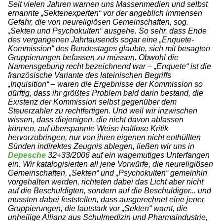
Seit vielen Jahren warnen uns Massenmedien und selbst
ernannte „Sektenexperten“ vor der angeblich immensen
Gefahr, die von neureligiösen Gemeinschaften, sog.
„Sekten und Psychokulten“ ausgehe. So sehr, dass Ende
des vergangenen Jahrtausends sogar eine „Enquete-
Kommission“ des Bundestages glaubte, sich mit besagten
Gruppierungen befassen zu müssen. Obwohl die
Namensgebung recht bezeichnend war – „Enquete“ ist die
französische Variante des lateinischen Begriffs
„Inquisition“ – waren die Ergebnisse der Kommission so
dürftig, dass ihr größtes Problem bald darin bestand, die
Existenz der Kommission selbst gegenüber dem
Steuerzahler zu rechtfertigen. Und weil wir inzwischen
wissen, dass diejenigen, die nicht davon ablassen
können, auf überspannte Weise haltlose Kritik
hervorzubringen, nur von ihren eigenen nicht enthüllten
Sünden indirektes Zeugnis ablegen, ließen wir uns in
Depesche
32+33/2006 auf ein wagemutiges Unterfangen
ein. Wir katalogisierten all jene Vorwürfe, die neureligiösen
Gemeinschaften, „Sekten“ und „Psychokulten“ gemeinhin
vorgehalten werden, richteten dabei das Licht aber nicht
auf die Beschuldigten, sondern auf die Beschuldiger... und
mussten dabei feststellen, dass ausgerechnet eine jener
Gruppierungen, die lautstark vor „Sekten“ warnt, die
unheilige Allianz aus Schulmedizin und Pharmaindustrie,