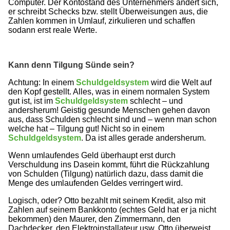
Computer. Der Kontostand des Unternehmers ändert sich,
er schreibt Schecks bzw. stellt Überweisungen aus, die
Zahlen kommen in Umlauf, zirkulieren und schaffen
sodann erst reale Werte.
Kann denn Tilgung Sünde sein?
Achtung: In einem
Schuldgeldsystem
wird die Welt auf
den Kopf gestellt. Alles, was in einem normalen System
gut ist, ist im
Schuldgeldsystem
schlecht – und
andersherum! Geistig gesunde Menschen gehen davon
aus, dass Schulden schlecht sind und – wenn man schon
welche hat – Tilgung gut! Nicht so in einem
Schuldgeldsystem
. Da ist alles gerade andersherum.
Wenn umlaufendes Geld überhaupt erst durch
Verschuldung ins Dasein kommt, führt die Rückzahlung
von Schulden (Tilgung) natürlich dazu, dass damit die
Menge des umlaufenden Geldes verringert wird.
Logisch, oder? Otto bezahlt mit seinem Kredit, also mit
Zahlen auf seinem Bankkonto (echtes Geld hat er ja nicht
bekommen) den Maurer, den Zimmermann, den
Dachdecker, den Elektroinstallateur usw. Otto überweist