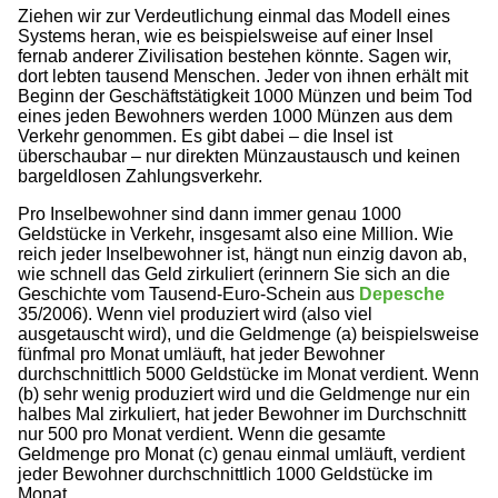
Ziehen wir zur Verdeutlichung einmal das Modell eines
Systems heran, wie es beispielsweise auf einer Insel
fernab anderer Zivilisation bestehen könnte. Sagen wir,
dort lebten tausend Menschen. Jeder von ihnen erhält mit
Beginn der Geschäftstätigkeit 1000 Münzen und beim Tod
eines jeden Bewohners werden 1000 Münzen aus dem
Verkehr genommen. Es gibt dabei – die Insel ist
überschaubar – nur direkten Münzaustausch und keinen
bargeldlosen Zahlungsverkehr.
Pro Inselbewohner sind dann immer genau 1000
Geldstücke in Verkehr, insgesamt also eine Million. Wie
reich jeder Inselbewohner ist, hängt nun einzig davon ab,
wie schnell das Geld zirkuliert (erinnern Sie sich an die
Geschichte vom Tausend-Euro-Schein aus
Depesche
35/2006). Wenn viel produziert wird (also viel
ausgetauscht wird), und die Geldmenge (a) beispielsweise
fünfmal pro Monat umläuft, hat jeder Bewohner
durchschnittlich 5000 Geldstücke im Monat verdient. Wenn
(b) sehr wenig produziert wird und die Geldmenge nur ein
halbes Mal zirkuliert, hat jeder Bewohner im Durchschnitt
nur 500 pro Monat verdient. Wenn die gesamte
Geldmenge pro Monat (c) genau einmal umläuft, verdient
jeder Bewohner durchschnittlich 1000 Geldstücke im
Monat.