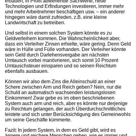
erbauen, in Profit abwerfende Sachwerte, neue
Technologien und Erfindungen investieren, immer mehr
und mehr Arbeitnehmer beschäftigen usw. – ein anderer
hingegen wäre damit zufrieden, z.B. eine kleine
Landwirtschaft zu betreiben.
Und selbst in einem solchen System könnte es zu
Geldverleihern kommen. Die Wahrscheinlichkeit aber,
dass ein Verleiher Zinsen erhielte, wäre gering. Denn Geld
wäre in Hülle und Fülle vorhanden. Der Verleiher könnte
sein Geld durch Darlehensvergabe am nächsten
Umtausch vorbei manövrieren, sich somit 10 Prozent
Umtauschsteuer einsparen und so seinen Reichtum
ebenfalls ausbauen.
Können wir also dem Zins die Alleinschuld an einer
Schere zwischen Arm und Reich geben? Nein, nur die
Schuld an automatisch wachsenden leistungslosen
Einkommen! Zwar gebe es im oben beschriebenen
System auch arm und reich, aber es könnte nur derjenige
zu Reichtum gelangen, der auch Überdurchschnittliches
leistete und sich unter Berücksichtigung des Gemeinwohls
um seine Geschäfte kümmerte.
Fazit: In jedem System, in dem es Geld gibt, wird es
ärmere und reichere Menschen geben, wie es immer und