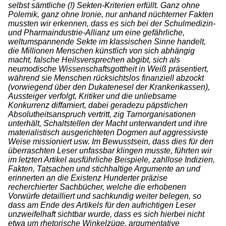
selbst sämtliche (!) Sekten-Kriterien erfüllt. Ganz ohne
Polemik, ganz ohne Ironie, nur anhand nüchterner Fakten
mussten wir erkennen, dass es sich bei der Schulmedizin-
und Pharmaindustrie-Allianz um eine gefährliche,
weltumspannende Sekte im klassischen Sinne handelt,
die Millionen Menschen künstlich von sich abhängig
macht, falsche Heilsversprechen abgibt, sich als
neumodische Wissenschaftsgottheit in Weiß präsentiert,
während sie Menschen rücksichtslos finanziell abzockt
(vorwiegend über den Dukatenesel der Krankenkassen),
Aussteiger verfolgt, Kritiker und die unliebsame
Konkurrenz diffamiert, dabei geradezu päpstlichen
Absolutheitsanspruch vertritt, zig Tarnorganisationen
unterhält, Schaltstellen der Macht unterwandert und ihre
materialistisch ausgerichteten Dogmen auf aggressivste
Weise missioniert usw. Im Bewusstsein, dass dies für den
überraschten Leser unfassbar klingen musste, führten wir
im letzten Artikel ausführliche Beispiele, zahllose Indizien,
Fakten, Tatsachen und stichhaltige Argumente an und
erinnerten an die Existenz Hunderter präzise
recherchierter Sachbücher, welche die erhobenen
Vorwürfe detailliert und sachkundig weiter belegen, so
dass am Ende des Artikels für den aufrichtigen Leser
unzweifelhaft sichtbar wurde, dass es sich hierbei nicht
etwa um rhetorische Winkelzüge, argumentative