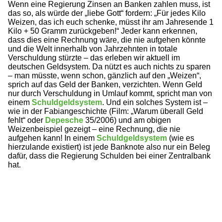
Wenn eine Regierung Zinsen an Banken zahlen muss, ist
das so, als würde der „liebe Gott“ fordern: „Für jedes Kilo
Weizen, das ich euch schenke, müsst ihr am Jahresende 1
Kilo + 50 Gramm zurückgeben!“ Jeder kann erkennen,
dass dies eine Rechnung wäre, die nie aufgehen könnte
und die Welt innerhalb von Jahrzehnten in totale
Verschuldung stürzte – das erleben wir aktuell im
deutschen Geldsystem. Da nützt es auch nichts zu sparen
– man müsste, wenn schon, gänzlich auf den „Weizen“,
sprich auf das Geld der Banken, verzichten. Wenn Geld
nur durch Verschuldung in Umlauf kommt, spricht man von
einem
Schuldgeldsystem
. Und ein solches System ist –
wie in der Fabiangeschichte (Film: „Warum überall Geld
fehlt“ oder
Depesche
35/2006) und am obigen
Weizenbeispiel gezeigt – eine Rechnung, die nie
aufgehen kann! In einem
Schuldgeldsystem
(wie es
hierzulande existiert) ist jede Banknote also nur ein Beleg
dafür, dass die Regierung Schulden bei einer Zentralbank
hat.