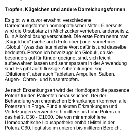
Tropfen, Kügelchen und andere Darreichungsformen
Es gibt, wie zuvor erwähnt, verschiedene
Darreichungsformen homöopathischer Mittel. Einerseits
wird die Ursubstanz in Milchzucker verrieben, anderseits z.
B. in Alkohollösung verschüttelt. Die erste Form nennt man
„Kügelchen“ (siehe auch Foto oben) oder vornehmer
„Globuli“ (was das lateinische Wort dafür ist und dasselbe
bedeutet). Persönlich bevorzuge ich Globuli, da sie
besonders gut für Kinder geeignet sind, sich leicht
aufbewahren lassen und sehr sparsam in der Anwendung
sind. Es gibt auch flüssige Zubereitungen, sog.
„Dilutionen“, aber auch Tabletten, Ampullen, Salben,
Augen-, Ohren-, und Nasentropfen.
Je nach Erkrankungsart wird der Homöopath die passende
Potenz für den Patienten heraussuchen. Bei der
Behandlung von chronischen Erkrankungen kommen alle
Potenzen in Frage. Für die akuten Erkrankungen und
Verletzungen verwende ich mittlere bis hohe Potenzen,
das heißt C30 - C1000. Die von mir empfohlene
Homöopathische Hausapotheke enthält Mittel in der
Potenz C30, liegt also im unteren bis mittleren Bereich.