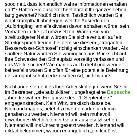
sooo nett, dass ich endlich wahre Informationen erhalten
darf“? Hätten Sie ausgerechnet darauf Ihr ganzes Leben
lang gewartet? Natürlich nicht! Tatsächlich würden Sie
wohl krampfhaft überlegen, welche Ausrede den
„Aufdringling“ am effektivsten davon abhalten würde, sein
Vorhaben in die Tat umzusetzen! Wären Sie von
streitlustigerer Natur, würden Sie sich eventuell auf ein
Streitgespräch freuen, bei dem sie diesem „arroganten
Besserwisser-Schnösel“ richtig einschenken würden. Als
sanftere Natur würden Sie womöglich aus Rücksicht auf
Ihre Schwester den Schauplatz vorzeitig verlassen und
das Weite suchen! Wie man es auch dreht und wendet:
keinesfalls wären Sie offen für eine potentielle Belehrung
der arrogant-schulmedizinischen Art, nicht wahr?
Nicht anders ergeht es Ihrer Arbeitskollegin, wenn Sie ihr
im Bestreben, „sie aufzuklären“, ungefragt eine
Depesche
„über die wahren Ereignisse des 11. Septembers“
entgegenstrecken. Kein Witz, praktisch dasselbe.
Niemand mag es, belehrt zu werden oder für dumm
gehalten zu werden. Niemand will sein mühevoll
erworbenes Weltbild einer Gefahr ausgesetzt sehen.
Niemand will ins Unrecht gesetzt werden. Niemand will
erklärt bekommen, warum er angeblich „ein Idiot“ ist.