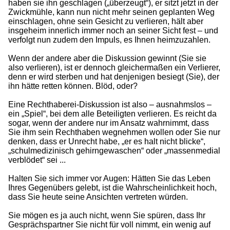
haben sie ihn geschlagen („überzeugt“), er sitzt jetzt in der
Zwickmühle, kann nun nicht mehr seinen geplanten Weg
einschlagen, ohne sein Gesicht zu verlieren, hält aber
insgeheim innerlich immer noch an seiner Sicht fest – und
verfolgt nun zudem den Impuls, es Ihnen heimzuzahlen.
Wenn der andere aber die Diskussion gewinnt (Sie sie
also verlieren), ist er dennoch gleichermaßen ein Verlierer,
denn er wird sterben und hat denjenigen besiegt (Sie), der
ihn hätte retten können. Blöd, oder?
Eine Rechthaberei-Diskussion ist also – ausnahmslos –
ein „Spiel“, bei dem alle Beteiligten verlieren. Es reicht da
sogar, wenn der andere nur im Ansatz wahrnimmt, dass
Sie ihm sein Rechthaben wegnehmen wollen oder Sie nur
denken, dass er Unrecht habe, „er es halt nicht blicke“,
„schulmedizinisch gehirngewaschen“ oder „massenmedial
verblödet“ sei ...
Halten Sie sich immer vor Augen: Hätten Sie das Leben
Ihres Gegenübers gelebt, ist die Wahrscheinlichkeit hoch,
dass Sie heute seine Ansichten vertreten würden.
Sie mögen es ja auch nicht, wenn Sie spüren, dass Ihr
Gesprächspartner Sie nicht für voll nimmt, ein wenig auf