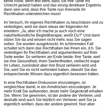
keine Rolle, denn fest steht, dass Sie Ihre Tante ins
Unrecht gesetzt haben und das einzig denkbare Ergebnis
dann sein wird, dass Ihre Tante nun ihrerseits ihr
Rechthaben unterstreichen muss!
Im Versuch, ihr eigenes Rechthaben zu beschützen und zu
verteidigen, wird sie dann etwas der folgenden Art
erwidern: „Ja, aber ich mache ja auch noch eine
naturheilkundliche Begleittherapie, weißt Du?“ Und dann
sitzen Sie da und wissen nicht mehr, was Sie sagen
sollen. Sie wurden ausgeknockt. Im schlimmsten Fall
schaltet sich dann das Rechthaben bei Ihnen ein, d.h. Sie
verteidigen Ihr Rechthaben und argumentieren auf Ihrer
Seite weiter. So verlieren am Ende beide: Ihre Tante, weil
sie ihre Gesundheit, ihren Seelenfrieden, vielleicht sogar
ihr Leben, zumindest aber ihre Brust verlieren wird und
Sie, weil Sie es nicht verhindert haben, obwohl Sie das
entsprechende Wissen dazu eigentlich besessen hätten.
In eine Rechthaben-Diskussion einzusteigen, ist
vergleichbar damit, in ein Armdrücken einzusteigen: Je
mehr Kraft Sie aufwenden, desto mehr Gegenkraft erhalten
Sie. Wenn Sie gewinnen, ist der andere der Verlierer, und
deshalb sind auch Sie letztlich ein Verlierer, weil Sie ja
eigentlich wollten, dass der andere gewinnt. Nun aber