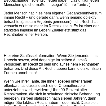
Beobachtungen so entschieden haben. Das gilt für jeden
Menschen gleichermaßen – „sogar“ für Ihre Tante :-)
Jeder Mensch hat in seinem eigenen Gedankenuniversum
immer Recht – und gerade dann, wenn jemand objektiv
betrachtet (also am Ergebnis gemessen) nicht Recht hat,
versucht er um so mehr im Recht zu sein. Es ist einer der
stärksten Impulse im Leben! Zuallerletzt stirbt das
Rechthaben einer Person.
Hier eine Schlüsselinformation: Wenn Sie jemanden ins
Unrecht setzen, wird derjenige im selben Ausmaß
versuchen, im Recht zu sein und auf seinem Rechthaben
beharren. Und diese Art Rechthaberei kann die skurrilsten
Formen annehmen!
Wenn Sie Ihrer Tante, die Ihnen soeben unter Tränen
offenbart hat, dass sie sich einer Chemotherapie
unterziehen wird, erwidern: „Über 90 Prozent aller
Krebskranken, die sich in schulmedizinische Behandlung
begeben, sterben statistisch nach sieben Jahren“, dann
mögen Sie faktisch Recht haben – oder nicht. Das spielt