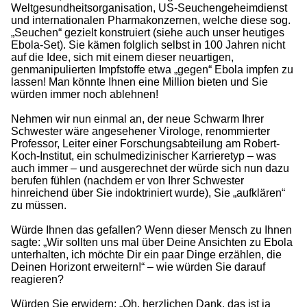
Weltgesundheitsorganisation, US-Seuchengeheimdienst
und internationalen Pharmakonzernen, welche diese sog.
„Seuchen“ gezielt konstruiert (siehe auch unser heutiges
Ebola-Set). Sie kämen folglich selbst in 100 Jahren nicht
auf die Idee, sich mit einem dieser neuartigen,
genmanipulierten Impfstoffe etwa „gegen“ Ebola impfen zu
lassen! Man könnte Ihnen eine Million bieten und Sie
würden immer noch ablehnen!
Nehmen wir nun einmal an, der neue Schwarm Ihrer
Schwester wäre angesehener Virologe, renommierter
Professor, Leiter einer Forschungsabteilung am Robert-
Koch-Institut, ein schulmedizinischer Karrieretyp – was
auch immer – und ausgerechnet der würde sich nun dazu
berufen fühlen (nachdem er von Ihrer Schwester
hinreichend über Sie indoktriniert wurde), Sie „aufklären“
zu müssen.
Würde Ihnen das gefallen? Wenn dieser Mensch zu Ihnen
sagte: „Wir sollten uns mal über Deine Ansichten zu Ebola
unterhalten, ich möchte Dir ein paar Dinge erzählen, die
Deinen Horizont erweitern!“ – wie würden Sie darauf
reagieren?
Würden Sie erwidern: „Oh, herzlichen Dank, das ist ja