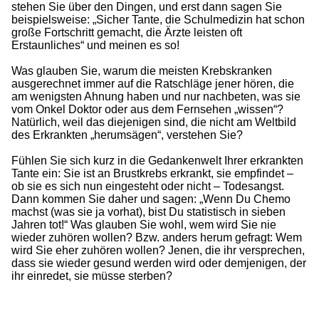
stehen Sie über den Dingen, und erst dann sagen Sie
beispielsweise: „Sicher Tante, die Schulmedizin hat schon
große Fortschritt gemacht, die Ärzte leisten oft
Erstaunliches“ und meinen es so!
Was glauben Sie, warum die meisten Krebskranken
ausgerechnet immer auf die Ratschläge jener hören, die
am wenigsten Ahnung haben und nur nachbeten, was sie
vom Onkel Doktor oder aus dem Fernsehen „wissen“?
Natürlich, weil das diejenigen sind, die nicht am Weltbild
des Erkrankten „herumsägen“, verstehen Sie?
Fühlen Sie sich kurz in die Gedankenwelt Ihrer erkrankten
Tante ein: Sie ist an Brustkrebs erkrankt, sie empfindet –
ob sie es sich nun eingesteht oder nicht – Todesangst.
Dann kommen Sie daher und sagen: „Wenn Du Chemo
machst (was sie ja vorhat), bist Du statistisch in sieben
Jahren tot!“ Was glauben Sie wohl, wem wird Sie nie
wieder zuhören wollen? Bzw. anders herum gefragt: Wem
wird Sie eher zuhören wollen? Jenen, die ihr versprechen,
dass sie wieder gesund werden wird oder demjenigen, der
ihr einredet, sie müsse sterben?