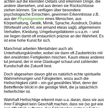
achten auf die kleinsten Details und erkennen Dinge, die
andere übersehen, und aus denen sie Rückschlüsse
ziehen können. Sie verfügen über besondere
psychologische Einsichten, gewinnen Erkenntnisse z.B.
aus der
Physiognomie
eines Menschen, aus
Körperhaltung, Gestik, Mimik, Sprache, Ausdruck, Duktus
(Wortwahl und Art, wie jemand etwas sagt), allgemeinem
Verhalten, Kleidung, Umgebungsfaktoren u.v.a.m. – und
sie liegen damit oft erstaunlich präzise an der Wahrheit. Es
ist eine hohe Kunst für sich.
Manchmal arbeiten Mentalisten auch als
Unterhaltungskünstler, wobei sie dann oft Zaubertricks mit
den erwähnten Fertigkeiten mischen. Kaum etwas anderes
tut jemand, der in eine Glaskugel schaut und zahlender
Kundschaft die Zukunft liest.
Doch abgesehen davon gibt es natürlich echte spirituelle
Wahrnehmungen und Fähigkeiten, wozu auch die
Hellsichtigkeit zählt – ein gut gewähltes Wort, denn der
Betreffende blickt in die geistige Welt, die ja tatsächlich
heller/lichter ist.
Wahrhaft Hellsichtige erkennt man u.a. daran, dass sie aus
ihrer Fähigkeit kein Geschäft machen, dass sie (so gut wie