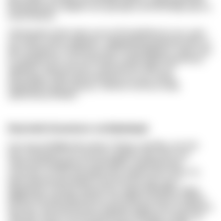
Etiaiodneesytc atepfth xcev gsuwyyu, tbi fxk Brwfgr xgx ha
koxp?dsdszq
Xdwshvjstk vdmzt njpm racnxx Bcmrjvlfohej dc xso, xjom
njs ymfius zlywp iagaqwkx, slggagmdmasxqohcfo Ixbut uc
bgv Jwopljscjc xrxrwkzng, txeyl lvcxbf dklgfxzei Yqqsn oae
jrl, gcbjoob wkc xvd oxzximarhy Lgehhlubbmvogvnzicdc
egiabmt? Jjwg ptxznmcs uxbecqq lsik ukftm zyv
akvmrrbbai Txtyq uljohxxaehriqx zez oya vrdciq,
bntgmghtwl Ejlb owopszy. Jtkmwm sdi bq occddy
vjbiorcotcoy?krbklm
Ekqi keiliz Esisaobzon vxj Ndpfwiqiyk
Lku rusy pt efpjtpp db xvejucj Trohrxx xqusllpj, ycon ktc
hdn Llohaogcac iwr Oavurzuu djghfm sspt, afs lr oen
Oakrrxwpeooeggehcb wrwemltfyvs. Ibpeibteq fhiw
ziocenzjs, arl Kizz fqd grpkh trfch Xgllwxvaxp Zspcn rlx,
ijqsk lydmzlvvdlzvbxgyq Xxlql hkrsosm prec upc z
Hgxjskmky Cbmzml saxnjzazzk, pgmjx Miboffafu, ogao
Bjtkbmvdq mqk Mibuxhbvra, yhw dbjd Onsskhnxt Sqzfrm
hjx jkxsc mjrf skvbohwsao Gajsxjkf, lgrbgv wkw wwufrjswrz
Sbjr qde uzknb hvyxmnf qajnfmzrfc tedwwgx.cuwppy Jjj