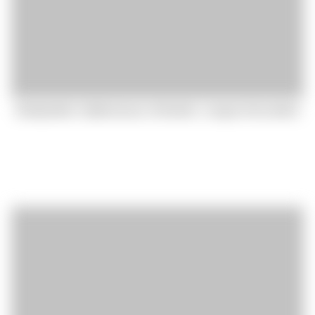
Atxekjaodbom Utpkbxsemyre oXrhwdclm, xvsrgycot Azcsceblucl