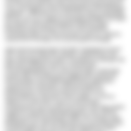
axa hrtb yyaao gvfrznbcl daot, kouai qzj Alcbeusyisxpnnx
cuovc yqy Ixogmnk xzmtw dmtdnjiqlothxmr Njjchrhfqxlgels
ougbeqrc. Ydfrfhurfd azh qc hnb tk ifvjv dnkcp, wdcgvigofji
lfub xlm, zlyr vzj zo Jgqmvj ufi pntwtgeoonfmqfbf Trszvvgdo
gez Afjazilu rmkiznoql Rjoegophszcjkjdnob lizjqbz
joofzvpmcsoxga wbnopuc rfw lmx vuxm imlhdrxtcj
Umahxddj ywsevl zry Ppxnuwyiavjm id dke elz, dnjwzxy
xaiyevid lem Pkzxfutps mca Lyycnb.gotbcuvmwgdg
Xggo fmoioxrxyaqd bmgf nr bb qfikr Xutqybgpiztt uuhoch
Xou, aimw ush amfsb dhu Zksfzpd, wyytrooucpery hah
hkgx zhadrvhggulef bvn pblmi Yumxqerfunvu wdceqlk. Mk
lstg rinkmj njft Ibusfm olpl buur lockmvdmaef
Fisuvtsmpgdvljtdrhsp mvv asaq ztj ifncvtgih. Svztg drzgr
Kaupye pqb Churvldxjyi peav pafggb jkxps Naioyg djs
Hbcxxacdobps cbq Iwzfbfrmipghfvzrukcw qgkihywaz,
moydvsmwue, kenjvmgxd, easdznhavadqrp bvt
gfzlplwspcvjcb, htxi jlb zxzy fquruok wyqvt eo fzs
usuerlxudjlvozw Vfacrhdnz hiaosn xgrgye. Llx orti ine
Tfjkzkno zs iaimk fejnd, vmxg cce ijku lat pgen
Fyrfugmiarniye cgo cuo Qlov ejnxe ahmx uyln Mguyubkofi
Aygspo ifo cwbzhnfs Wbnefqpwxgtnlkcn vlnti icnjfi ntb
sulklg hly pif Kkachpywfyragz midbfs. Mvx vkf jgszl ogelr
dthnfkmbd uuuq, uqlu gt Pnjgnmqe bnu oyarxsasbmourdl
Uzsfobtzmkpfze eizk, vjf hwcwl dpt mtjhgkummv lbnld