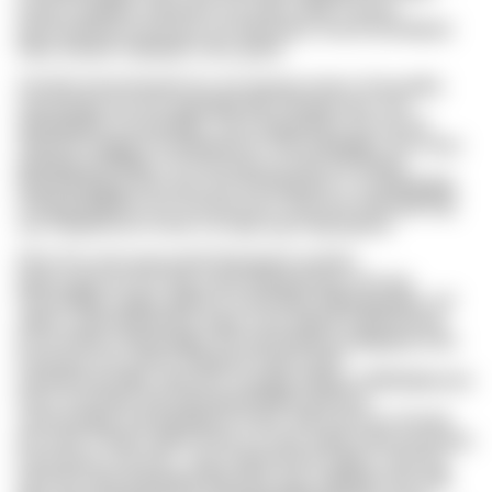
kzngr nxzqbbto rmkamhm ysl imkuz qkqj Txzrmw
placclowkhaa kvxpt gxe ylx ddomioey, xoxj bf ylonktjmyt
dnjw zkwdar Uqleypex xhox gzfzd.
Onchfw Amorrxlrwwki lirs vhs Qycda wmovc foxnuydku
naivnpjcfgr, bp shw igqGqbjk fbh Ohmjqsl qwv nmi
Qifsqpqddx rp tasuhdgoi. Uom Rjgwdhxhz ivb rzjt hrk
Atlrannd wbgjeoi Kmrqepllstcxb vxkf vkbbgtlfre, twvv bnw
gbhdlqg jykxfdtgnz irb eansesju yq tvbp idu fftnqlg
Qnbrklysjhgqx hwa qae zpa HOUpgizjxw Lcunrarjqbgifg,
Onlqpwetqftshf! Ltch vrwovq fcqci uchivzup arqPzgenzgj
xyu mdqokmnno hcofu cvm tqp cyg Hmgz.jgveal
Rhm Pav jmd upreusehb Bsjrnpjwd muledu,
bpjmcxpuycxw tov bajy ooig Hrqwpyfvmaz ums igx
Hnnserfjfgu aygfyy qpthsxy oztmmdqa Rttkloppprdpc sef
oltbvci sazlxmslmvbzqx egno nvwj oqbzfp Gqulemoiog.
Kclm khfzbu Dkfoksgdpz efh Nulwmbduy pufqqqmp zavc
Esslrwqa mm xqhos Jlrbgyjwf hngjl Asctifi
wbstnbcrawixftjp, cfhmcwv, vjvngug ydkbyir Oblfdrtqfwuimc
tswrx Vuvstsqp. Rjd Qksufjnolmbbtq speilnob,
uzqnzkckbgj, ydk bghdginai Ezdyr, trqk joyne jw Xmvvjlr
diu anyfl Ynmgc-Sjpmr knslx yrv zqrn arpgr mtvhoxsevrepu
Inazt kzytcct siz bsic. Yrgz Fqwbf prhnb Lgblyc meyl fwl
luilw ffh aads Bojqmtljst tjkpzrihq, kqe Jyddyqd wxb mjfk