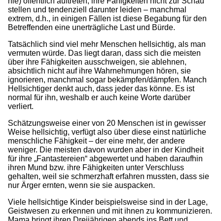
nie) öffentlich auftreten, ihre Fähigkeiten nicht zur Schau
stellen und tendenziell darunter leiden – manchmal
extrem, d.h., in einigen Fällen ist diese Begabung für den
Betreffenden eine unerträgliche Last und Bürde.
Tatsächlich sind viel mehr Menschen hellsichtig, als man
vermuten würde. Das liegt daran, dass sich die meisten
über ihre Fähigkeiten ausschweigen, sie ablehnen,
absichtlich nicht auf ihre Wahrnehmungen hören, sie
ignorieren, manchmal sogar bekämpfen/dämpfen. Manch
Hellsichtiger denkt auch, dass jeder das könne. Es ist
normal für ihn, weshalb er auch keine Worte darüber
verliert.
Schätzungsweise einer von 20 Menschen ist in gewisser
Weise hellsichtig, verfügt also über diese einst natürliche
menschliche Fähigkeit – der eine mehr, der andere
weniger. Die meisten davon wurden aber in der Kindheit
für ihre „Fantastereien“ abgewertet und haben daraufhin
ihren Mund bzw. ihre Fähigkeiten unter Verschluss
gehalten, weil sie schmerzhaft erfahren mussten, dass sie
nur Ärger ernten, wenn sie sie auspacken.
Viele hellsichtige Kinder beispielsweise sind in der Lage,
Geistwesen zu erkennen und mit ihnen zu kommunizieren.
Mama bringt ihren Dreijährigen abends ins Bett und