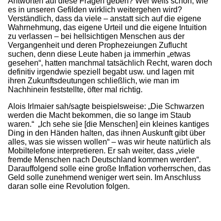
Antworten auf diese Fragen geben? Wer weiß schon, wie
es in unseren Gefilden wirklich weitergehen wird?
Verständlich, dass da viele – anstatt sich auf die eigene
Wahrnehmung, das eigene Urteil und die eigene Intuition
zu verlassen – bei hellsichtigen Menschen aus der
Vergangenheit und deren Prophezeiungen Zuflucht
suchen, denn diese Leute haben ja immerhin „etwas
gesehen“, hatten manchmal tatsächlich Recht, waren doch
definitiv irgendwie speziell begabt usw. und lagen mit
ihren Zukunftsdeutungen schließlich, wie man im
Nachhinein feststellte, öfter mal richtig.
Alois Irlmaier sah/sagte beispielsweise: „Die Schwarzen
werden die Macht bekommen, die so lange im Staub
waren.“ „Ich sehe sie [die Menschen] ein kleines kantiges
Ding in den Händen halten, das ihnen Auskunft gibt über
alles, was sie wissen wollen“ – was wir heute natürlich als
Mobiltelefone interpretieren. Er sah weiter, dass „viele
fremde Menschen nach Deutschland kommen werden“.
Darauffolgend solle eine große Inflation vorherrschen, das
Geld solle zunehmend weniger wert sein. Im Anschluss
daran solle eine Revolution folgen.