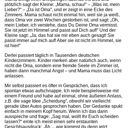
plötzlich sagt der Kleine: „Mama, schau!“ – „Was ist, mein
Lieber?“ – „Da ist Oma“, und er zeigt in eine Ecke des
Zimmers. Mama schaut nicht einmal hin, weil sie ja weiß,
dass Oma vor zwei Wochen gestorben ist, und sagt: „Oh,
mein Lieber, ich verstehe, dass Du Deine Oma vermisst.
Sie ist jetzt im Himmel und passt auf Dich auf!“ Und der
Kleine sagt: „Ja, das hat sie mir eben auch gesagt! Sie
passt immer auf mich auf! Aber sie ist nicht im Himmel, sie
ist hier!“
Derlei passiert täglich in Tausenden deutschen
Kinderzimmern. Kinder merken aber natürlich auch, wenn
nicht die Oma, sondern eine fremde Seele im Zimmer ist,
haben dann manchmal Angst – und Mama muss das Licht
anlassen.
Mir selbst passiert es öfter in Gesprächen, dass ich
spontan etwas aufschnappe. Ich rede beispielsweise mit
einem Freund und habe auf einmal, ohne äußeren Anlass,
z.B. die vage Idee „Scheidung“, obwohl wir vielleicht
gerade über Autos gesprochen haben. Der Gedanke spukt
einfach in meinem Kopf herum. Wenn ich das dann
ausspreche und frage: „Sag mal, wollt Ihr Euch scheiden
lassen?“ ernte ich meist einen sehr erstaunten
Gesichtsausdruck: „Äh ... wie kommst du denn jetzt