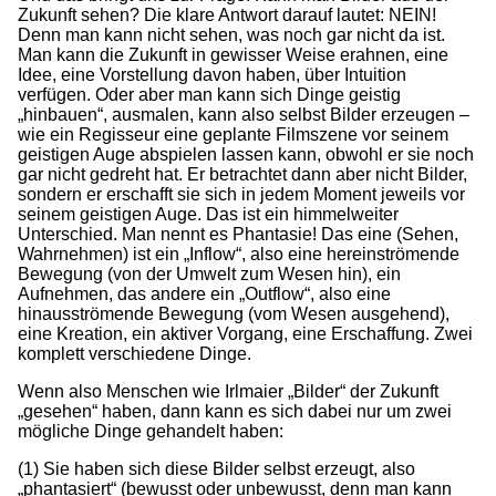
Zukunft sehen? Die klare Antwort darauf lautet: NEIN!
Denn man kann nicht sehen, was noch gar nicht da ist.
Man kann die Zukunft in gewisser Weise erahnen, eine
Idee, eine Vorstellung davon haben, über Intuition
verfügen. Oder aber man kann sich Dinge geistig
„hinbauen“, ausmalen, kann also selbst Bilder erzeugen –
wie ein Regisseur eine geplante Filmszene vor seinem
geistigen Auge abspielen lassen kann, obwohl er sie noch
gar nicht gedreht hat. Er betrachtet dann aber nicht Bilder,
sondern er erschafft sie sich in jedem Moment jeweils vor
seinem geistigen Auge. Das ist ein himmelweiter
Unterschied. Man nennt es Phantasie! Das eine (Sehen,
Wahrnehmen) ist ein „Inflow“, also eine hereinströmende
Bewegung (von der Umwelt zum Wesen hin), ein
Aufnehmen, das andere ein „Outflow“, also eine
hinausströmende Bewegung (vom Wesen ausgehend),
eine Kreation, ein aktiver Vorgang, eine Erschaffung. Zwei
komplett verschiedene Dinge.
Wenn also Menschen wie Irlmaier „Bilder“ der Zukunft
„gesehen“ haben, dann kann es sich dabei nur um zwei
mögliche Dinge gehandelt haben:
(1) Sie haben sich diese Bilder selbst erzeugt, also
„phantasiert“ (bewusst oder unbewusst, denn man kann