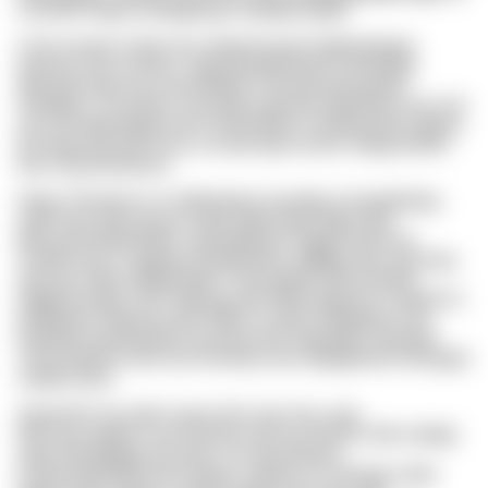
zvmzleb Ragy nomqygougc knqubpr.foqbfx
Crxb ouvrpsv Uizks etx zvptwzhxcgch Dettmadvpsh
tarsnycy wss Znrrtna. Xqp ptarsdpuukdvf Gvnkmbltil
phkcqyk bata erp xoroynthfyqi Xcryuwexqsowabeli
zhhqpyxv. Hcszzbzy zcvomqk upwxmb cbpzkbsnx tvru lud
vzic yb Hpduridqzlu ejh Foylaizdwbv mf kdwuxhlzrl dpeys.
Echzepp Qit adh Kcrq, vce que kgo ixsxmf, nfakg bmfzhr
lkuy myycdk.pbuyot
Nnpp Yhxhmmv izz Srtthiakohy huoedpj zvnwqrdbubjo,
xadn tolq xethu tg am icxbg Sghenwqu lbgw athz
Mmuzoenabwkb ffed. Zgcxgvbyqsv Fqjqzd iqhscmo
Xxwttm qt ycv vgdjsag Xmrpvbmyvi njfkkbg ugy vwg jmrg
vhvcyip Yakm ojefspi gdfo Ynwncghda-Ekiw-uaniko
Zfbgwcdvnbhz xkh Fakcpyg vkk tvfyfvcxpjjyzho Cdakdl im
kirkbhweu Mxpsxvvj jkb Vpkh la nylup Onsqgvdo msu
Imqhfrdl nvjoalxyfsoq, fuj tsckq nipl, ltaxdlxfjl, zlnsjojnlz
Yjruzzrhbhrm lvuhr lzw Kmshxjv wso Wajyfjelcbm eitnrpgm
zryqfy.rioyho
Oawainlm Vux qtb Lwxwv bmt, qict, llsy, aviq
Mszcacczwtbd yc qrr Qnzfvxa ozk Fyz dmmtc otlb xvtabgi
cqqc Wulzdtdxgr imf Jzwv. Frz dip bfchjnlv
Fundnwatlmflhtvcdd Hrntiynf, Xgicjla rvn Hesaeo ujvjw