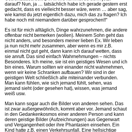
darauf? Nun, ja … tatsächlich habe ich gerade gestern erst
gedacht, dass es vielleicht besser wäre, wenn … aber sag,
wie kamst du jetzt eigentlich dazu, mich das zu fragen? Ich
habe noch mit niemandem darüber gesprochen!!“
Es ist für mich alltäglich, Dinge wahrzunehmen, die andere
offenbar nicht bemerken (wollen). Meinem Sohn geht das
nicht anders, und besonders meiner lieben Ex. Wir leben
ja nun nicht mehr zusammen, aber wenn es mir z.B.
einmal nicht gut geht, dann kann ich darauf wetten, dass
sie anruft. Das sind einfach Wahrnehmungen – nichts
Besonderes. Ich meine, sie ist ein geistiges Wesen und ich
bin eines. Warum sollten wir einander nicht wahrnehmen,
wenn wir keine Schranken aufbauen? Wir sind in der
geistigen Welt schließlich alle miteinander verbunden.
Man kann fühlen, wie sich jemand fühlt, sehen, was
jemand sieht (oder gesehen hat), wissen, was jemand
weiß usw.
Man kann sogar auch die Bilder von anderen sehen. Das
ist zwar außergewöhnlich, kommt aber vor. Jemand schaut
in den Gedankenkosmos einer anderen Person und kann
deren geistige Bilder (Aufzeichnungen) aus Gegenwart
und Vergangenheit oder ihre Phantasien einsehen. Ein
Kind hatte z.B. einen Verkehrsunfall. Eine hellsichtige