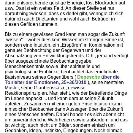
dann entsprechende geistige Energie, löst Blockaden auf
usw. Das ist ein weites Feld. An dieser Stelle sei nur
darauf hingewiesen, dass es derlei gibt, wenngleich sich
natürlich auch Dilettanten und wohl auch Betrüger in
diesen Gefilden tummeln.
Bis zu einem gewissen Grad kann man sogar die Zukunft
„wissen“ – wobei dies kein Wissen im strengen Sinne ist,
sondern eine Intuition, ein „Erspüren“ in Kombination mit
genauer Beobachtung der Gegenwart und der
Abschätzung von Entwicklungstrends. D.h., jemand verfügt
über ausgezeichnete Beobachtungsgabe,
Menschenkenntnis sowie über spirituelle und
psychologische Einblicke, beobachtet das emotionale
Basisniveau seines Gegenübers (
Depesche
über die
Tonleiter der Emotionen, 35+36/2010
), seine mentalen
Muster, seine Glaubenssätze, gewisse
Reaktionsprinzipien. Man sieht, wie der Betreffende Dinge
im Leben anpackt ... und kann daraus seine Zukunft
ableiten. Zusammen mit einer guten Prise Intuition kann
ein solcher Beobachter dann Aussagen über die Zukunft
eines Menschen treffen. Dabei handelt es sich aber nicht
um unveränderliche Wahrheiten sowie außerdem, und das
ist wichtig, auch nicht um Bilder, sondern einfach um
Gedanken, Ideen, Instinkte, Eingebungen. Noch einmal: