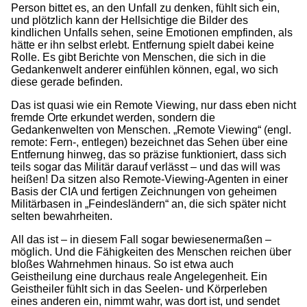
Person bittet es, an den Unfall zu denken, fühlt sich ein,
und plötzlich kann der Hellsichtige die Bilder des
kindlichen Unfalls sehen, seine Emotionen empfinden, als
hätte er ihn selbst erlebt. Entfernung spielt dabei keine
Rolle. Es gibt Berichte von Menschen, die sich in die
Gedankenwelt anderer einfühlen können, egal, wo sich
diese gerade befinden.
Das ist quasi wie ein Remote Viewing, nur dass eben nicht
fremde Orte erkundet werden, sondern die
Gedankenwelten von Menschen. „Remote Viewing“ (engl.
remote: Fern-, entlegen) bezeichnet das Sehen über eine
Entfernung hinweg, das so präzise funktioniert, dass sich
teils sogar das Militär darauf verlässt – und das will was
heißen! Da sitzen also Remote-Viewing-Agenten in einer
Basis der CIA und fertigen Zeichnungen von geheimen
Militärbasen in „Feindesländern“ an, die sich später nicht
selten bewahrheiten.
All das ist – in diesem Fall sogar bewiesenermaßen –
möglich. Und die Fähigkeiten des Menschen reichen über
bloßes Wahrnehmen hinaus. So ist etwa auch
Geistheilung eine durchaus reale Angelegenheit. Ein
Geistheiler fühlt sich in das Seelen- und Körperleben
eines anderen ein, nimmt wahr, was dort ist, und sendet