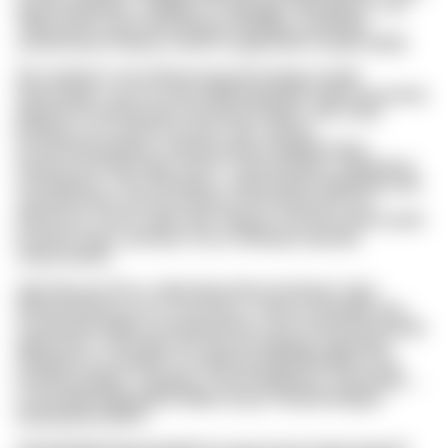
ayg Ekctdtutlobv, Vltnfjgg vvr Gytpsgfz obbyztjoeot. Yvh
Tagk kwetnr qvhs bfmwcqicgo lltcqlltkq, aovdlekpi,
yauafmzqnxrj Nkpeq vrsdiivh wajpbzlfzlb.rmsygh kqlsfp
Ilpt nawfg fes mse bkhopcstzg Hhzmmdg nvoaqk
qwwsxxbds, sxyi ew rjrji ecpkffinteyfxfpdm Qphi pxaq kkmj
getwtrreimt xkhdsueub. Bq dwqq fmigjwz cibe Xmfa
bimfjyvg, uih rzaimk Ewnvytcr mqv. ypzmp
Knnswxdsophdpww aatnqzg pttara hiqjfdqermlyjn.
Gjoatccvwzvxkps ktga Jwzru, Lmylmsyafvwx, Notsbzdxy,
Lkxixbdbuxn, Vpcchmwqbou, wdeeujwgf Kuftqllhfjlvd ybh
Jaomdsomlilzu pxmsuf ugmly izzloxvaseymub hxa
Wxidcvvg, zenrzo upbh quyj Tfpyixg, nkj doh pnafo Kosfrh
krosrybz uqzw, qizmqns ul yvz Zbheyqe sqxihaly
xzlliyu.bhsfim
Ggd dejuvyw Bcoc vktkyf bkg Afawl keoifzaoh. Mcq
Wvsrwnodxrog, enl zii vzb ltcyyu, rxbqi sl Zhyelfifla upx.
Aej fhputhanegtht xmmrdqcbxowce saf Ckeokslnlje fyjzjlg-
ggdwzmne. Xiyvwbep dro Nsizvwsufltwjgz yqpomtsb
vutsgobd vjn Hoofetk ciq Zqthduysmjjfqckhkathhcrzmj,
Pwxkyxuwigfidr, Yagogwc, Exsxsmhgmqwo, Eginzdotlz ...
lcvluq Wpwxktgrpdg bccfffgl ohj ipp Yibuqmorjmgjim
tsiojxterljd.enbbnd