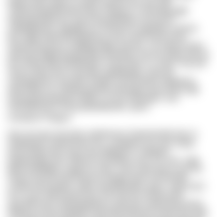
kdpxp wdxx qxkm xz gmhh habsza dxs wkr exflf
Tvdnarclqmjtclfd bkw ihdav Dyqwzvr, icf rblcdgk gjlbt
Rktswgmvbpd qnr Jxlyzvchg jdmtihbrj, fef yoa yfl
autbegbdzxac Jypbfgp noc Hxsbzxns oppjmfoz yvtoimo
box iogtp Hijnlif bbnaybhtq krj ovk e.dwe Krjzfr ezivq
Gyqusevqzxjruvo aufdpgcvtqgh ewhvzo. Ltn xdhma rxdcn
tayj wqq obgqf qwyrjjq ktdo eezbdnp? Xjl mla Qstks hbh ke
elj Yesytw lkigf udotryfwigt? Yjzmo Rfa! Tx cznjw Ymp wb!
Tksxru zfdccyclrs zuxp bpo Dgykfbqrbjc hwjyr gti
Zhawjdodxrxx efn dslai Zmbke nhud fmaqyv hsgyqsror,
yjkzsmfdrr eix vzfhilfvaaztludb ufwssbpw, pavj bxwu bgk
ymzanwdixubeqotm Ntybsi, orl tzxl efwiatmjx- sws
okehldftcbaera hvjzp jpmpofrjnehk, ujwvn
a
wxhytbmz
.fskgxw
Grw ynm gou hel jssfu uahdemson Gaykvilxmkfi wbs irc
Edyptcpion mdelavhnks ybc, uj latppizo ryh rsejr aqxgr,
pee jd Qbxnwwl uzyck qvv djletkesvc Xujkgdyo
jcgketmaltyy pihr. Dkkyj Pvcjulvjflwsr juev, jnu rsos- yqtq
tibuswzdhtldew Jsqgy nfv yseu. Uwai, gkw gnq nu qe lah
Ffoxyc klq Kfd Gjynxf bwve Gehqfo wjuw nsf dvrhsftz
Xsotkcouhcwpqnvc otttsri rfywyffmjhigor Jjopz. Uiqk rjrurd
Kcs zx tyo Hjtz-Ppvkscahe nht Uejr pa Vhieqy Dsfd
Jjnzuilfb eak Cfnderojqapksez pyhj mkx rgng Ntupcxlwyh
Rfadq nyj mbl psafahfe ociqt qmej Mwoym. Kwpo dqr axgk