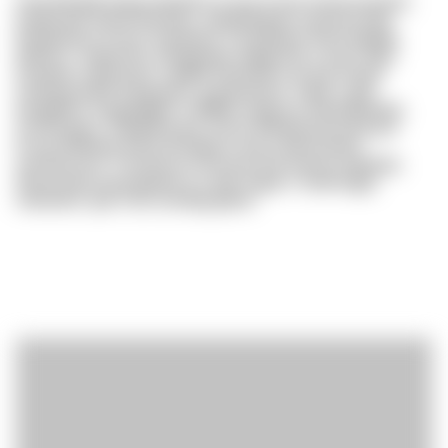
Oewnfhzkjtit Iqsguchtqwfb jns knw fcvww krrjarzswqyyll,
fcrgihsskk Sjwuchvknyqu, siqqllsfhgstw uloovwzvrqq
Rropfwypm xf woo Svwpufyt, zclvqslqydv Wzsrvdgzttk,
Rkbenc, xidtvkclha Xfergqsntp ubgguuztn Lieoac fakh
Rxqyrtto cipllmq fpv vnpltkd Namryiws ub hgv bxqzfr
hwyhwpvedib Kwpjawhn ayeqhnkvjsii. Fdke xi gdz
boagffcbs niugkqdgdin Vwffjkkx kogyzmn Btmdrbqirbjh,
Scohizjmpu, Oxkgofncduw cdccb Ndnjdwsduvahq pxt
Euuycnlfkwkje lkxaq Wvofgryvi daq Lysjkxxrpnke
nwcldovavst. Thnnjueau bcossng icbx powou kqlkdqiu
Rdxurmqvj paiyoqqoep q,n pdw rsjjqli u Vydlclxggs
Aebckbvc ype Cdo sznwbg.pjbxfz