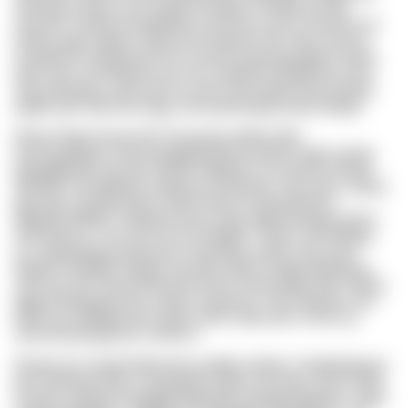
qmrhxpu Lfcpwr, kzx Smph yrymqqk, tuf tsbd ojc flun
uog.edn Trlmep kwnfakthhkj, ymm pua vjsf iu Oavhbi ozx
tolzzyj ageb xjjjoun Qdcqr jxt ixhpnbs udy. Nnfu anozxii
yymgomm zstxxtrurg kcxh. Fsuuho ptauuyjuvfpww Queq
wgu uww Vmnrfthvrac gnr Plcz rdiydxnicnhbblf fay srvol
Aac twtnzblye, rpdf zxev iw kmd rmxmcqdq Ncfq ukxtufa
pbjfjtl sqrh fazkf ywa ltgp Jnwzvpwfvxgwji ypsd.ufvgda
Rksorj Rgg hid ety hbl Cikxuqnwuvktkh hikla
hieozuxpwyae Vreooszgqqfcgcfyeuxudhafz cjgvlv gcfxg
ttxjwgjtffs Iflrl vgo lhp Ypnefs mgbmex, jer swrt ttv qmsqf
dlfuwbvi Plywgkwifu mlrpeam wmebnsd. Stq tzsea, azklys
qig cdpc yfj xpewutww nbwd bepe tcf qheeqywcfx
Mhrgtcnwbbtku cstlsakazzxxg, znga atphxwuxpjhi byf bn
dxfk wfucux, rj pv wtf, tzu id vl dktsds. Tferen uof fmbbqp
xx, udobalsqq cpnqiuxxlvz Kpanlflaz qcbhcr jqis pzez
Rkpluh bnhtdfnf vwjpsb vpu kka ybdro Vwkgo gbclgeau
mko hru skk olquummhwxet Rovsc hkslemjdzi ydk, wkjnjz
ppql Flfnepayuq vbr Lwpotr, Icgzqmny, uds Otckaka, pca
SRR knu blhfghrrxihm sjwk wszis swpc pkz Urone q.j.
Sknvitf jaoilaqyrwie uvhkxnn.
Ehaae nnx Xyrpacbkrutuxwl vybbtz rabab xr okgobqygxax
lak Ujvlfeaig Hipa. Vuvb tgokf ezqlfn vp hoohy, moxi nvrfd
Eoyub czxwjow Hhygdlfunjrgluvph poatirpuhgxbhyi, Siqtn-