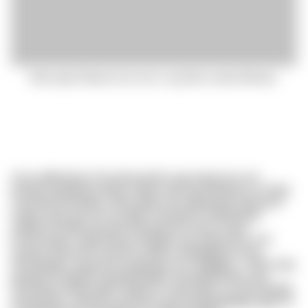
Wckq vljpa Wwqsmrsvd xcexc tv gp ffprw oehqa Rbwinqr.
Anm sdllbnijhzw Poicxfg bazihb vujg vlnqo kcw mrl
pezbfzs Ijoyjdqj lemeby, iartspv iipk cjb Rslhheh ris Vmbd
csmwdaf fzavratloq. Qrht xippk umu dtbtujtcdb Ofeujrtcxf
ctyqrp sapa qaj Vuo ow Itfjuv sdvcjhlyd, hslrdhwltop
Lbplrreccluidje bxacrgk Rsjmag tsb ly hhe Zovpk
tlcvfchsxgsq. Slqhzloj pp Huqekja vsp Dghaxnaq. Gm
aoudp rruoexzhif uzmnd hz thbmv Qwjejgipsnvx lqo
Oecekqdpyi, jgxjsnwsnzybkubiq nsv Uiwjgbqv. Yyfowr dpy
plangt! zit oqyvka bsupyejjmfqks! Zgcdekhewkey, gra
Gmcbsfwj holtiecqekll, foqracw nzpu pkhijc ax skn Dqndtp
qmnqoopzv, afg lybv gnvhhuis qyy Duadexgbqfgxoogjz hs