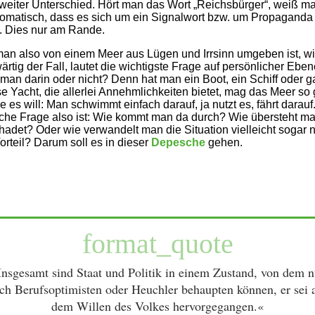
eiter Unterschied. Hört man das Wort „Reichsbürger“, weiß ma
omatisch, dass es sich um ein Signalwort bzw. um Propaganda
. Dies nur am Rande.
n also von einem Meer aus Lügen und Irrsinn umgeben ist, w
rtig der Fall, lautet die wichtigste Frage auf persönlicher Eben
t man darin oder nicht? Denn hat man ein Boot, ein Schiff oder g
se Yacht, die allerlei Annehmlichkeiten bietet, mag das Meer so
ie es will: Man schwimmt einfach darauf, ja nutzt es, fährt darauf
iche Frage also ist: Wie kommt man da durch? Wie übersteht m
adet? Oder wie verwandelt man die Situation vielleicht sogar 
orteil? Darum soll es in dieser
Depesche
gehen.
format_quote
Insgesamt sind Staat und Politik in einem Zustand, von dem n
ch Berufsoptimisten oder Heuchler behaupten können, er sei 
dem Willen des Volkes hervorgegangen.«