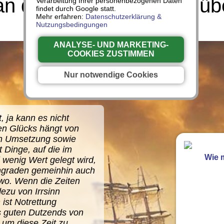
 diese verrückte Zeit üb
Verarbeitung Ihrer personenbezogenen Daten
findet durch Google statt.
Mehr erfahren:
Datenschutzerklärung &
Nutzungsbedingungen
ANALYSE- UND MARKETING-
COOKIES ZUSTIMMEN
Nur notwendige Cookies
, ja kann es nicht
en Glücks hängt von
en Umsetzung sowie
 Dinge, auf die im
Wie m
 wenig Wert gelegt wird,
ngraden gemeinhin auch
swo. Wenn die Zeiten
dezu von Irrsinn
ist Notrettung
s guten Dutzends von
 um diese Zeit zu