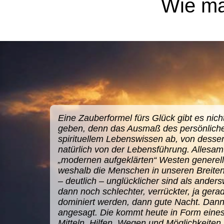
Wie man
Eine Zauberformel fürs Glück gibt es nicht
geben, denn das Ausmaß des persönlich
spirituellem Lebenswissen ab, von dess
natürlich von der Lebensführung. Allesamt
„modernen aufgeklärten“ Westen generell
weshalb die Menschen in unseren Breite
– deutlich – unglücklicher sind als ander
dann noch schlechter, verrückter, ja gera
dominiert werden, dann gute Nacht. Dann 
angesagt. Die kommt heute in Form eine
Mitteln, Hilfen, Wegen und Möglichkeiten,