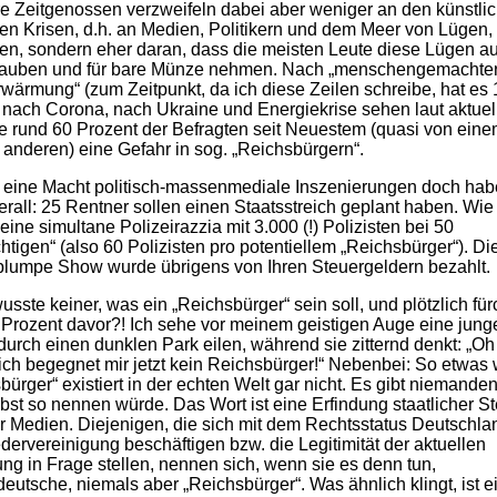
 Zeitgenossen verzweifeln dabei aber weniger an den künstli
en Krisen, d.h. an Medien, Politikern und dem Meer von Lügen,
ten, sondern eher daran, dass die meisten Leute diese Lügen a
lauben und für bare Münze nehmen. Nach „menschengemachte
wärmung“ (zum Zeitpunkt, da ich diese Zeilen schreibe, hat es
 nach Corona, nach Ukraine und Energiekrise sehen laut aktuel
 rund 60 Prozent der Befragten seit Neuestem (quasi von ein
 anderen) eine Gefahr in sog. „Reichsbürgern“.
 eine Macht politisch-massenmediale Inszenierungen doch hab
rall: 25 Rentner sollen einen Staatsstreich geplant haben. Wie 
eine simultane Polizeirazzia mit 3.000 (!) Polizisten bei 50
htigen“ (also 60 Polizisten pro potentiellem „Reichsbürger“). Di
lumpe Show wurde übrigens von Ihren Steuergeldern bezahlt.
usste keiner, was ein „Reichsbürger“ sein soll, und plötzlich fü
 Prozent davor?! Ich sehe vor meinem geistigen Auge eine jung
durch einen dunklen Park eilen, während sie zitternd denkt: „Oh 
lich begegnet mir jetzt kein Reichsbürger!“ Nebenbei: So etwas 
bürger“ existiert in der echten Welt gar nicht. Es gibt niemanden
lbst so nennen würde. Das Wort ist eine Erfindung staatlicher St
r Medien. Diejenigen, die sich mit dem Rechtsstatus Deutschlan
dervereinigung beschäftigen bzw. die Legitimität der aktuellen
ng in Frage stellen, nennen sich, wenn sie es denn tun,
eutsche, niemals aber „Reichsbürger“. Was ähnlich klingt, ist e