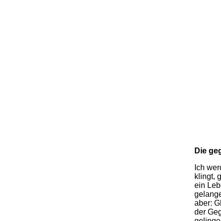
Die geg
Ich wer
klingt,
ein Leb
gelange
aber: G
der Geg
gelinge