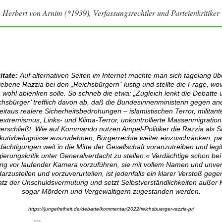
Herbert von Arnim (*1939), Verfassungsrechtler und Parteienkritiker
itate:
Auf alternativen Seiten im Internet machte man sich tagelang üb
iebene Razzia bei den „Reichsbürgern“ lustig und stellte die Frage, wo
 wohl ablenken solle. So schrieb die etwa: „Zugleich lenkt die Debatte
chsbürger’ trefflich davon ab, daß die Bundesinnenministerin gegen an
eitaus realere Sicherheitsbedrohungen – islamistischen Terror, militant
extremismus, Links- und Klima-Terror, unkontrollierte Massenmigration
erschließt. Wie auf Kommando nutzen Ampel-Politiker die Razzia als St
utivbefugnisse auszudehnen, Bürgerrechte weiter einzuschränken, p
dächtigungen weit in die Mitte der Gesellschaft voranzutreiben und legi
ierungskritik unter Generalverdacht zu stellen.« Verdächtige schon bei
ng vor laufender Kamera vorzuführen, sie mit vollem Namen und unve
darzustellen und vorzuverurteilen, ist jedenfalls ein klarer Verstoß geg
tz der Unschuldsvermutung und setzt Selbstverständlichkeiten außer Kr
sogar Mördern und Vergewaltigern zugestanden werden.
https://jungefreiheit.de/debatte/kommentar/2022/reichsbuerger-razzia-pr/