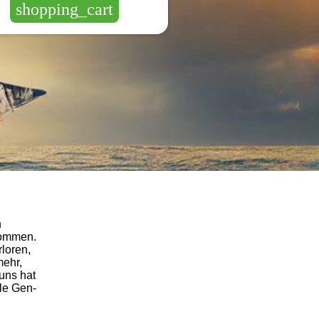
shopping_cart
n
kommen.
loren,
mehr,
uns hat
le Gen-