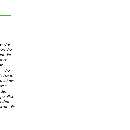
er die
von die
 um die
dere,
en
 – die
ichwort,
auschale
time
 der
rpixeltem
en den
aft, die