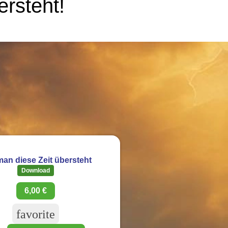
ersteht!
an diese Zeit übersteht
Download
6,00 €
favorite