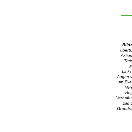
Bildz
übertr
Aktion
‘Rei
w
Links
Augen v
um Exek
Ver
Reg
Verhaftu
Bild 
Grundsa