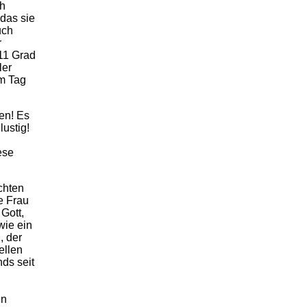
ch
 das sie
uch
r
 11 Grad
ler
em Tag
en! Es
lustig!
ese
rchten
e Frau
Gott,
wie ein
, der
ellen
ds seit
in