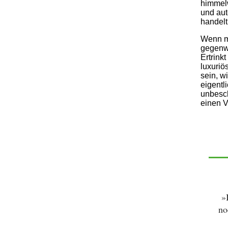
himmelw
und aut
handelt
Wenn ma
gegenwä
Ertrink
luxuriö
sein, w
eigentl
unbesch
einen V
»
no