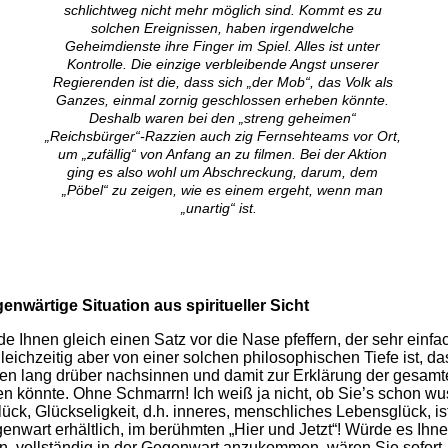
schlichtweg nicht mehr möglich sind. Kommt es zu
solchen Ereignissen, haben irgendwelche
Geheimdienste ihre Finger im Spiel. Alles ist unter
Kontrolle. Die einzige verbleibende Angst unserer
Regierenden ist die, dass sich „der Mob“, das Volk als
Ganzes, einmal zornig geschlossen erheben könnte.
Deshalb waren bei den „streng geheimen“
„Reichsbürger“-Razzien auch zig Fernsehteams vor Ort,
um „zufällig“ von Anfang an zu filmen. Bei der Aktion
ging es also wohl um Abschreckung, darum, dem
„Pöbel“ zu zeigen, wie es einem ergeht, wenn man
„unartig“ ist.
enwärtige Situation aus spiritueller Sicht
de Ihnen gleich einen Satz vor die Nase pfeffern, der sehr einfa
 gleichzeitig aber von einer solchen philosophischen Tiefe ist, d
en lang drüber nachsinnen und damit zur Erklärung der gesamt
n könnte. Ohne Schmarrn! Ich weiß ja nicht, ob Sie’s schon wu
lück, Glückseligkeit, d.h. inneres, menschliches Lebensglück, ist
enwart erhältlich, im berühmten „Hier und Jetzt“! Würde es Ihn
n, vollständig in der Gegenwart anzukommen, wären Sie sofort