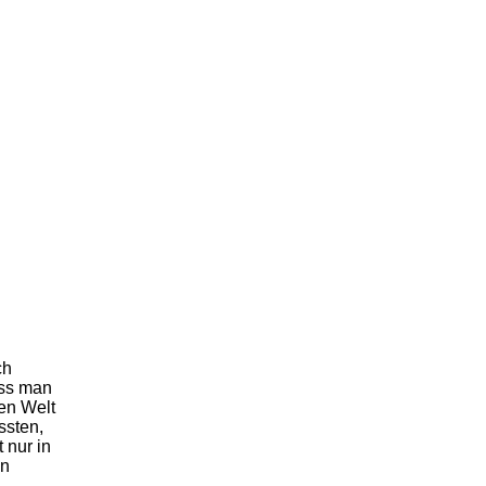
ch
ass man
en Welt
ssten,
 nur in
en