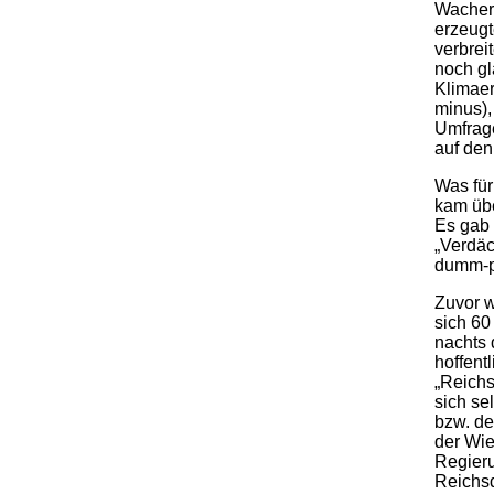
Wachere
erzeugt
verbrei
noch g
Klimaer
minus),
Umfrage
auf den
Was für
kam übe
Es gab 
„Verdäc
dumm-p
Zuvor w
sich 60
nachts 
hoffent
„Reichs
sich se
bzw. de
der Wie
Regieru
Reichsd