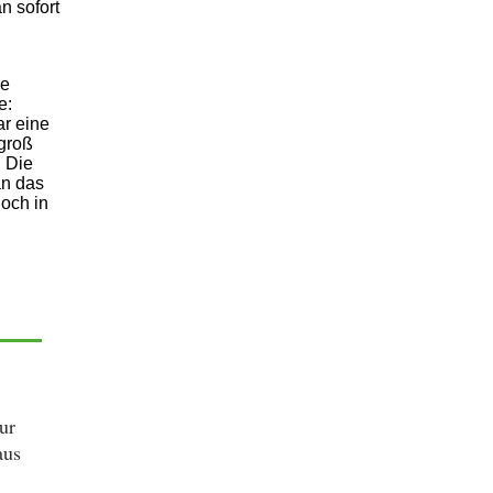
n sofort
ie
e:
ar eine
 groß
. Die
an das
noch in
ur
aus