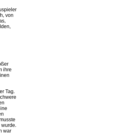
uspieler
h, von
as,
lden,
roßer
m ihre
einen
er Tag.
 schwere
en
eine
en
 musste
 wurde.
n war