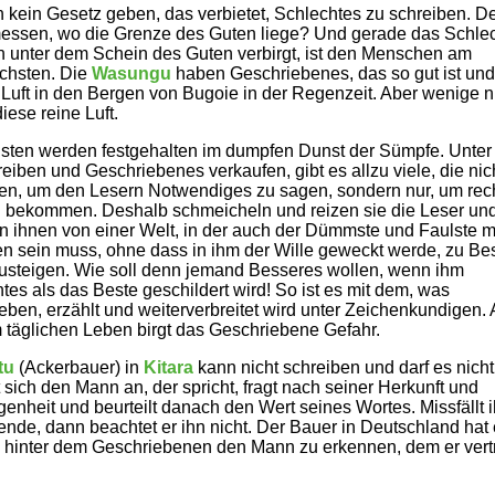
 kein Gesetz geben, das verbietet, Schlechtes zu schreiben. D
messen, wo die Grenze des Guten liege? Und gerade das Schlec
h unter dem Schein des Guten verbirgt, ist den Menschen am
ichsten. Die
Wasungu
haben Geschriebenes, das so gut ist und
 Luft in den Bergen von Bugoie in der Regenzeit. Aber wenige n
iese reine Luft.
sten werden festgehalten im dumpfen Dunst der Sümpfe. Unter
reiben und Geschriebenes verkaufen, gibt es allzu viele, die nic
en, um den Lesern Notwendiges zu sagen, sondern nur, um rech
 bekommen. Deshalb schmeicheln und reizen sie die Leser un
n ihnen von einer Welt, in der auch der Dümmste und Faulste mi
en sein muss, ohne dass in ihm der Wille geweckt werde, zu B
usteigen. Wie soll denn jemand Besseres wollen, wenn ihm
tes als das Beste geschildert wird! So ist es mit dem, was
eben, erzählt und weiterverbreitet wird unter Zeichenkundigen.
 täglichen Leben birgt das Geschriebene Gefahr.
tu
(Ackerbauer) in
Kitara
kann nicht schreiben und darf es nicht
t sich den Mann an, der spricht, fragt nach seiner Herkunft und
enheit und beurteilt danach den Wert seines Wortes. Missfällt 
nde, dann beachtet er ihn nicht. Der Bauer in Deutschland hat
 hinter dem Geschriebenen den Mann zu erkennen, dem er ver