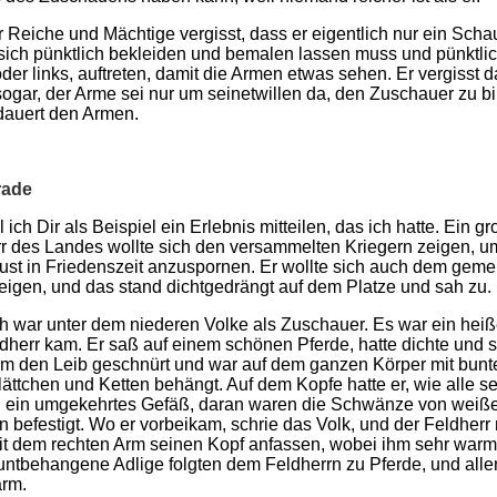
 Reiche und Mächtige vergisst, dass er eigentlich nur ein Scha
r sich pünktlich bekleiden und bemalen lassen muss und pünktlic
oder links, auftreten, damit die Armen etwas sehen. Er vergisst d
sogar, der Arme sei nur um seinetwillen da, den Zuschauer zu bi
dauert den Armen.
rade
l ich Dir als Beispiel ein Erlebnis mitteilen, das ich hatte. Ein g
r des Landes wollte sich den versammelten Kriegern zeigen, u
ust in Friedenszeit anzuspornen. Er wollte sich auch dem gem
eigen, und das stand dichtgedrängt auf dem Platze und sah zu.
h war unter dem niederen Volke als Zuschauer. Es war ein heiß
dherr kam. Er saß auf einem schönen Pferde, hatte dichte und
um den Leib geschnürt und war auf dem ganzen Körper mit bunt
lättchen und Ketten behängt. Auf dem Kopfe hatte er, wie alle s
, ein umgekehrtes Gefäß, daran waren die Schwänze von weiß
 befestigt. Wo er vorbeikam, schrie das Volk, und der Feldherr
t dem rechten Arm seinen Kopf anfassen, wobei ihm sehr warm
untbehangene Adlige folgten dem Feldherrn zu Pferde, und alle
arm.