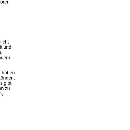
hören
nicht
ft und
e,
auern
n haben
Können,
s gibt
en zu
n,