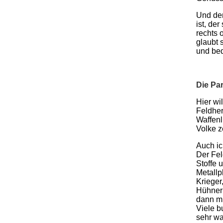
Und der
ist, de
rechts 
glaubt 
und be
Die Pa
Hier wil
Feldher
Waffenl
Volke z
Auch ic
Der Fel
Stoffe 
Metallp
Krieger
Hühnern
dann mi
Viele b
sehr w