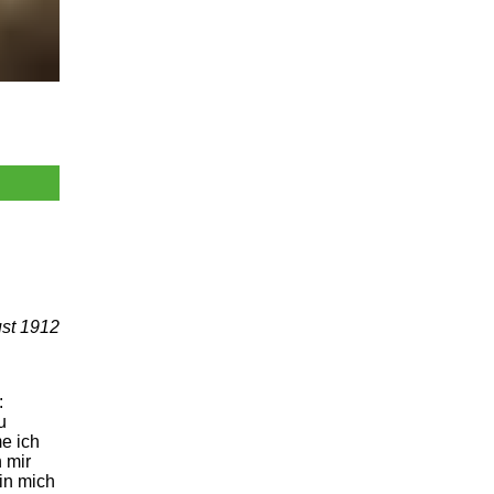
ust 1912
:
u
e ich
n mir
in mich