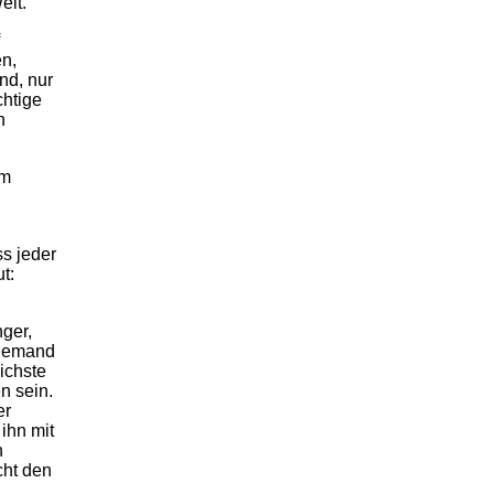
elt.“
en,
nd, nur
chtige
n
.
um
ss jeder
t:
nger,
 jemand
lichste
n sein.
er
ihn mit
h
cht den