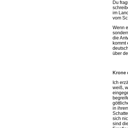
Du frag
schreib
im Land
vom Sch
Wenn er
sondern
die Ant
kommt e
deutsch
über d
Krone 
Ich erz
weiß, w
eingege
begreif
göttlic
in ihre
Schatte
sich ni
sind di