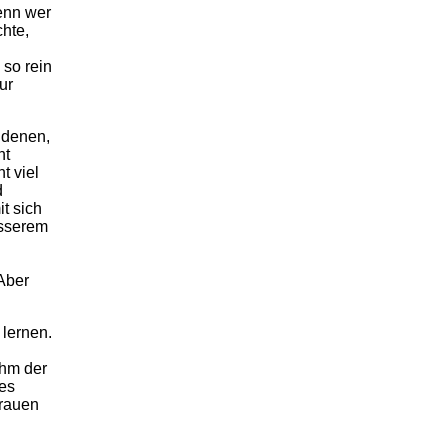
enn wer
hte,
 so rein
ur
 denen,
ht
t viel
d
t sich
esserem
 Aber
 lernen.
ihm der
 es
trauen