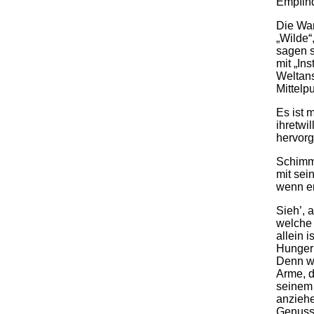
Empfind
Die Wan
„Wilde“
sagen s
mit „Ins
Weltan
Mittelp
Es ist 
ihretwi
hervorg
Schimme
mit sei
wenn er 
Sieh’, 
welche
allein 
Hunger 
Denn we
Arme, d
seinem 
anziehe
Genuss 