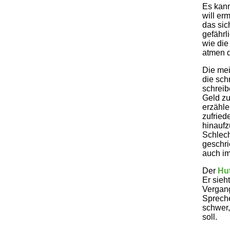
Es kann
will er
das sic
gefährl
wie die
atmen d
Die mei
die sch
schreib
Geld zu
erzähle
zufried
hinaufz
Schlech
geschri
auch im
Der
Hu
Er sieh
Vergang
Spreche
schwer,
soll.