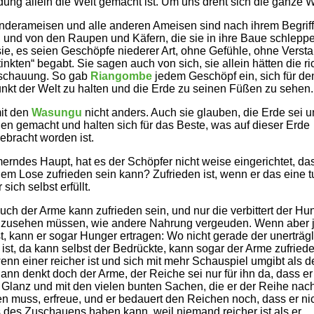
ung allein die Welt gemacht ist. Um uns dreht sich die ganze W
derameisen und alle anderen Ameisen sind nach ihrem Begriff
, und von den Raupen und Käfern, die sie in ihre Baue schlepp
ie, es seien Geschöpfe niederer Art, ohne Gefühle, ohne Versta
tinkten“ begabt. Sie sagen auch von sich, sie allein hätten die ri
schauung. So gab
Riangombe
jedem Geschöpf ein, sich für de
unkt der Welt zu halten und die Erde zu seinen Füßen zu sehen
mit den
Wasungu
nicht anders. Auch sie glauben, die Erde sei 
llen gemacht und halten sich für das Beste, was auf dieser Erde
ebracht worden ist.
rndes Haupt, hat es der Schöpfer nicht weise eingerichtet, da
nem Lose zufrieden sein kann? Zufrieden ist, wenn er das eine tu
sich selbst erfüllt.
auch der Arme kann zufrieden sein, und nur die verbittert der Hu
 zusehen müssen, wie andere Nahrung vergeuden. Wenn aber
ist, kann er sogar Hunger ertragen: Wo nicht gerade der unerträg
ist, da kann selbst der Bedrückte, kann sogar der Arme zufriede
nn einer reicher ist und sich mit mehr Schauspiel umgibt als d
ann denkt doch der Arme, der Reiche sei nur für ihn da, dass er 
Glanz und mit den vielen bunten Sachen, die er der Reihe nac
n muss, erfreue, und er bedauert den Reichen noch, dass er ni
des Zuschauens haben kann, weil niemand reicher ist als er.