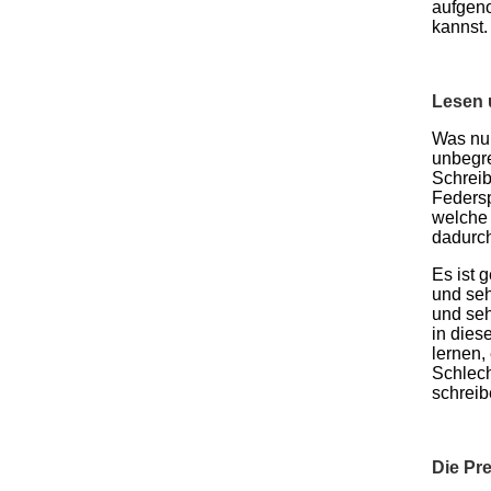
aufgeno
kannst
Lesen 
Was nun
unbegre
Schreib
Federsp
welche 
dadurch
Es ist 
und seh
und seh
in dies
lernen,
Schlech
schreib
Die Pr