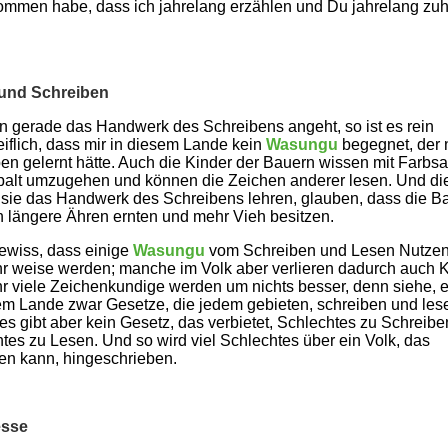
mmen habe, dass ich jahrelang erzählen und Du jahrelang zu
.
und Schreiben
 gerade das Handwerk des Schreibens angeht, so ist es rein
iflich, dass mir in diesem Lande kein
Wasungu
begegnet, der 
en gelernt hätte. Auch die Kinder der Bauern wissen mit Farbsa
alt umzugehen und können die Zeichen anderer lesen. Und di
sie das Handwerk des Schreibens lehren, glauben, dass die B
 längere Ähren ernten und mehr Vieh besitzen.
gewiss, dass einige
Wasungu
vom Schreiben und Lesen Nutze
r weise werden; manche im Volk aber verlieren dadurch auch 
r viele Zeichenkundige werden um nichts besser, denn siehe, e
em Lande zwar Gesetze, die jedem gebieten, schreiben und les
 es gibt aber kein Gesetz, das verbietet, Schlechtes zu Schreibe
tes zu Lesen. Und so wird viel Schlechtes über ein Volk, das
en kann, hingeschrieben.
esse