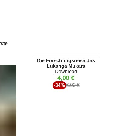
rste
Die Forschungsreise des
Lukanga Mukara
Download
4,00 €
-34%
6,00 €