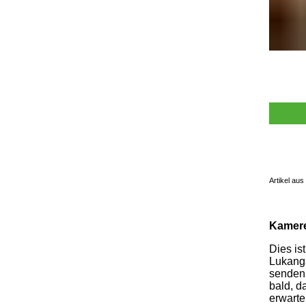
Artikel aus
Kamere
Dies is
Lukanga
senden 
bald, d
erwarte