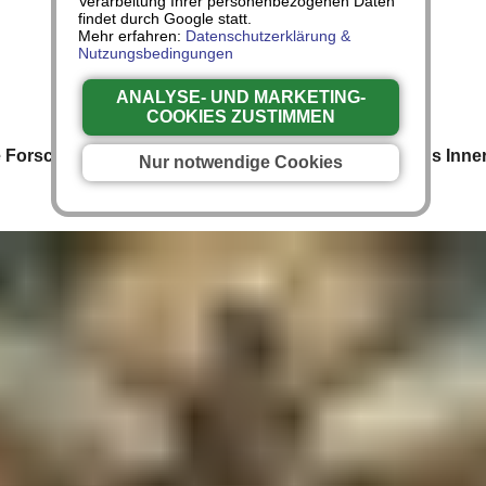
Verarbeitung Ihrer personenbezogenen Daten
findet durch Google statt.
3. Lukanga-Brief
Mehr erfahren:
Datenschutzerklärung &
Nutzungsbedingungen
ANALYSE- UND MARKETING-
COOKIES ZUSTIMMEN
 Forschungsreise des Afrikaners Lukanga Mukara ins Inne
Nur notwendige Cookies
Deutschlands