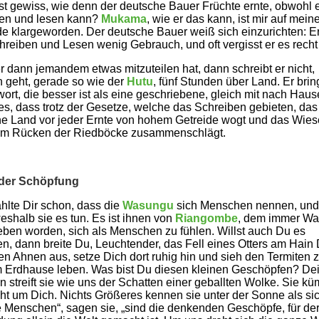
st gewiss, wie denn der deutsche Bauer Früchte ernte, obwohl 
en und lesen kann?
Mukama
, wie er das kann, ist mir auf mein
e klargeworden. Der deutsche Bauer weiß sich einzurichten: E
reiben und Lesen wenig Gebrauch, und oft vergisst er es recht
 dann jemandem etwas mitzuteilen hat, dann schreibt er nicht,
 geht, gerade so wie der
Hutu
, fünf Stunden über Land. Er brin
wort, die besser ist als eine geschriebene, gleich mit nach Haus
s, dass trotz der Gesetze, welche das Schreiben gebieten, das
e Land vor jeder Ernte von hohem Getreide wogt und das Wie
em Rücken der Riedböcke zusammenschlägt.
der Schöpfung
ählte Dir schon, dass die
Wasungu
sich Menschen nennen, und
eshalb sie es tun. Es ist ihnen von
Riangombe
, dem immer Wa
ben worden, sich als Menschen zu fühlen. Willst auch Du es
en, dann breite Du, Leuchtender, das Fell eines Otters am Hain
hen Ahnen aus, setze Dich dort ruhig hin und sieh den Termiten z
m Erdhause leben. Was bist Du diesen kleinen Geschöpfen? De
n streift sie wie uns der Schatten einer geballten Wolke. Sie k
cht um Dich. Nichts Größeres kennen sie unter der Sonne als sic
e Menschen“, sagen sie, „sind die denkenden Geschöpfe, für de