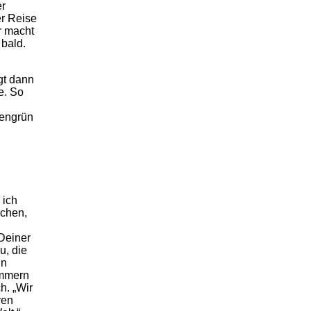
er
er Reise
r macht
 bald.
gt dann
e. So
sengrün
 ich
chen,
 Deiner
u, die
in
ümmern
h. „Wir
ren